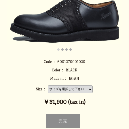
Code：
6001270001020
Color：
BLACK
Made in：
JAPAN
Size：
￥31,900 (tax in)