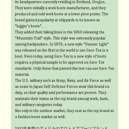
its headquarters currently residing in Portland, Oregon.
They were initially a work boots manufacturer, and they
produced and sold work boots at a lower price points. The
brand gained popularity at shipyards to be known as
“logger’s boots”.
They added their hiking lines in the 1960 releasing the
“Mountain Trail” style. This style was extremely popular
among backpackers. In 1979, a new style “Danner Light”
was released as the first in the world to use Gore-Tex in a
boot. Even today, using Gore-Tex in a new style of boots
requires a physical sample to be approved on Gore-Tex
standards. Only those that passed this test can use Gore-Tex
material.
The U.S. military such as Army, Navy, and Air Force as well
as some in Japan Self-Defense Forces wear this brand on
duty, so their quality and performance are proven. They
maintain their status as the top brand among work, hunt,
and military categories today.
Not only in the outdoor market, they seat as the top brand as
a fashion boots market as well.
1932年創業のアメリカのアウトドアブーツブランド