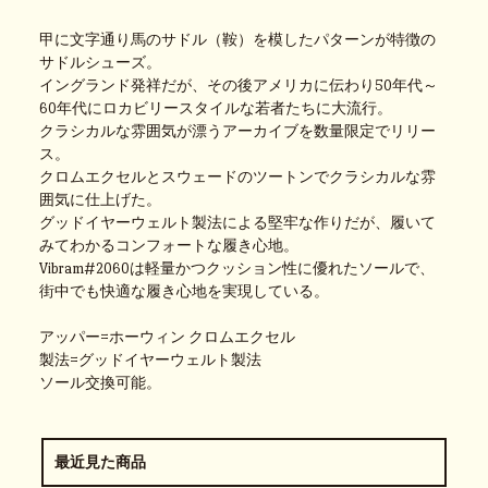
甲に文字通り馬のサドル（鞍）を模したパターンが特徴の
サドルシューズ。
イングランド発祥だが、その後アメリカに伝わり50年代～
60年代にロカビリースタイルな若者たちに大流行。
クラシカルな雰囲気が漂うアーカイブを数量限定でリリー
ス。
クロムエクセルとスウェードのツートンでクラシカルな雰
囲気に仕上げた。
グッドイヤーウェルト製法による堅牢な作りだが、履いて
みてわかるコンフォートな履き心地。
Vibram#2060は軽量かつクッション性に優れたソールで、
街中でも快適な履き心地を実現している。
アッパー=ホーウィン クロムエクセル
製法=グッドイヤーウェルト製法
ソール交換可能。
最近見た商品