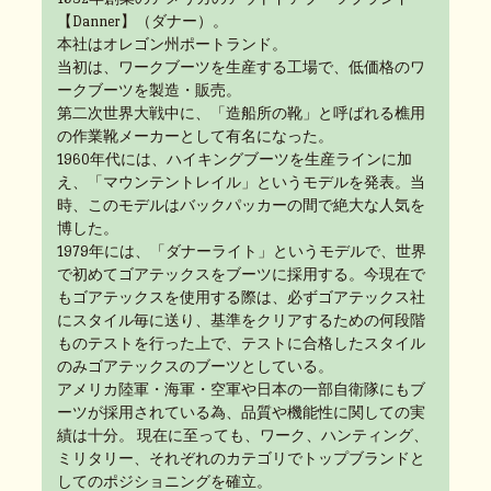
【Danner】（ダナー）。
本社はオレゴン州ポートランド。
当初は、ワークブーツを生産する工場で、低価格のワ
ークブーツを製造・販売。
第二次世界大戦中に、「造船所の靴」と呼ばれる樵用
の作業靴メーカーとして有名になった。
1960年代には、ハイキングブーツを生産ラインに加
え、「マウンテントレイル」というモデルを発表。当
時、このモデルはバックパッカーの間で絶大な人気を
博した。
1979年には、「ダナーライト」というモデルで、世界
で初めてゴアテックスをブーツに採用する。今現在で
もゴアテックスを使用する際は、必ずゴアテックス社
にスタイル毎に送り、基準をクリアするための何段階
ものテストを行った上で、テストに合格したスタイル
のみゴアテックスのブーツとしている。
アメリカ陸軍・海軍・空軍や日本の一部自衛隊にもブ
ーツが採用されている為、品質や機能性に関しての実
績は十分。 現在に至っても、ワーク、ハンティング、
ミリタリー、それぞれのカテゴリでトップブランドと
してのポジショニングを確立。