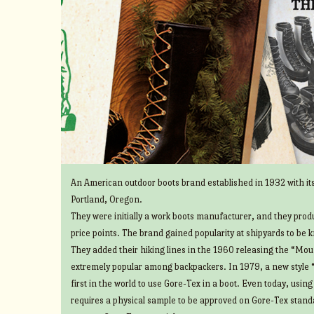
An American outdoor boots brand established in 1932 with its
Portland, Oregon.
They were initially a work boots manufacturer, and they prod
price points. The brand gained popularity at shipyards to be 
They added their hiking lines in the 1960 releasing the “Mount
extremely popular among backpackers. In 1979, a new style 
first in the world to use Gore-Tex in a boot. Even today, usin
requires a physical sample to be approved on Gore-Tex standa