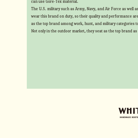
can use Gore-Tex material.
The U.S. military such as Army, Navy, and Air Force as well 
wear this brand on duty, so their quality and performance ar
as the top brand among work, hunt, and military categories t
Not only in the outdoor market, they seat as the top brand as