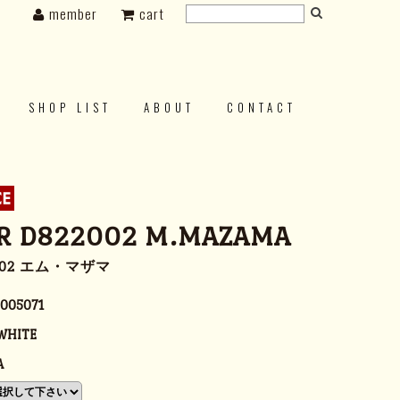
member
cart
SHOP LIST
ABOUT
CONTACT
R D822002 M.MAZAMA
002 エム・マザマ
005071
WHITE
A