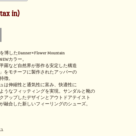
ax in)
したDanner×Flower Mountain
NEWカラー。
甲羅など自然界が形作る安定した構造
」をモチーフに製作されたアッパーの
特徴。
ュは伸縮性と通気性に富み、快適性に
ようなフィッティングを実現。サンダルと靴の
クアップしたデザインとアウトドアテイスト
が融合した新しいフィーリングのシューズ。
ュ
。