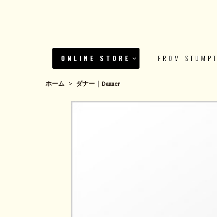
ONLINE STORE
FROM STUMP
ホーム
>
ダナー｜Danner