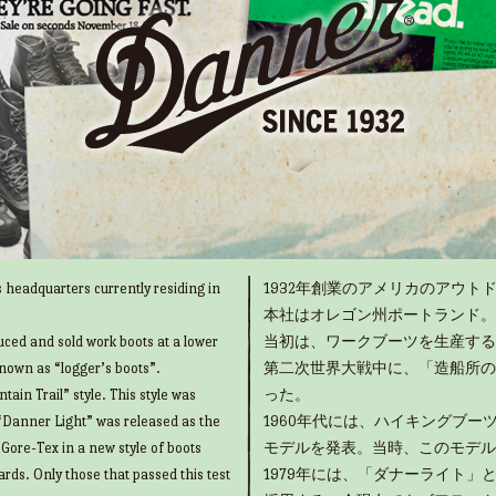
 headquarters currently residing in
1932年創業のアメリカのアウトド
本社はオレゴン州ポートランド。
uced and sold work boots at a lower
当初は、ワークブーツを生産する
known as “logger’s boots”.
第二次世界大戦中に、「造船所の
ain Trail” style. This style was
った。
“Danner Light” was released as the
1960年代には、ハイキングブ
g Gore-Tex in a new style of boots
モデルを発表。当時、このモデル
rds. Only those that passed this test
1979年には、「ダナーライト