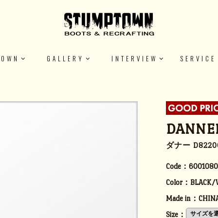
TOWN
GALLERY
INTERVIEW
SERVICE
DANNE
ダナー D822
Code：
6001080
Color：
BLACK/
Made in：
CHIN
Size：