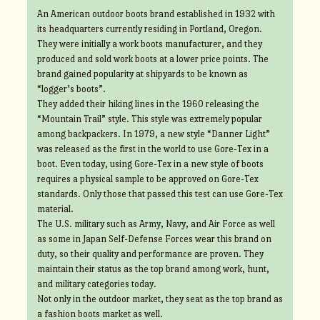
An American outdoor boots brand established in 1932 with
its headquarters currently residing in Portland, Oregon.
They were initially a work boots manufacturer, and they
produced and sold work boots at a lower price points. The
brand gained popularity at shipyards to be known as
“logger’s boots”.
They added their hiking lines in the 1960 releasing the
“Mountain Trail” style. This style was extremely popular
among backpackers. In 1979, a new style “Danner Light”
was released as the first in the world to use Gore-Tex in a
boot. Even today, using Gore-Tex in a new style of boots
requires a physical sample to be approved on Gore-Tex
standards. Only those that passed this test can use Gore-Tex
material.
The U.S. military such as Army, Navy, and Air Force as well
as some in Japan Self-Defense Forces wear this brand on
duty, so their quality and performance are proven. They
maintain their status as the top brand among work, hunt,
and military categories today.
Not only in the outdoor market, they seat as the top brand as
a fashion boots market as well.