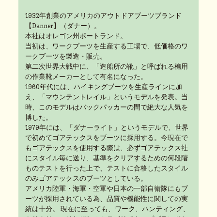
1932年創業のアメリカのアウトドアブーツブランド
【Danner】（ダナー）。
本社はオレゴン州ポートランド。
当初は、ワークブーツを生産する工場で、低価格のワ
ークブーツを製造・販売。
第二次世界大戦中に、「造船所の靴」と呼ばれる樵用
の作業靴メーカーとして有名になった。
1960年代には、ハイキングブーツを生産ラインに加
え、「マウンテントレイル」というモデルを発表。当
時、このモデルはバックパッカーの間で絶大な人気を
博した。
1979年には、「ダナーライト」というモデルで、世界
で初めてゴアテックスをブーツに採用する。今現在で
もゴアテックスを使用する際は、必ずゴアテックス社
にスタイル毎に送り、基準をクリアするための何段階
ものテストを行った上で、テストに合格したスタイル
のみゴアテックスのブーツとしている。
アメリカ陸軍・海軍・空軍や日本の一部自衛隊にもブ
ーツが採用されている為、品質や機能性に関しての実
績は十分。 現在に至っても、ワーク、ハンティング、