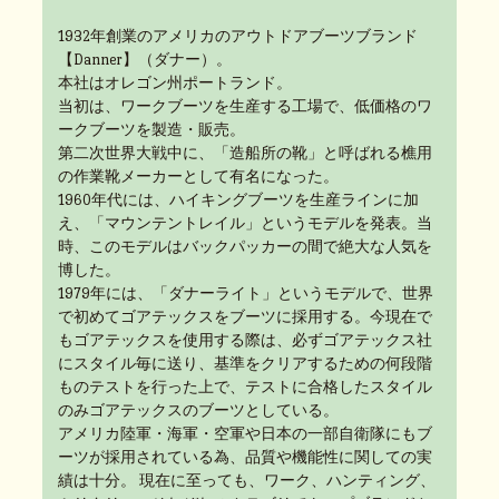
1932年創業のアメリカのアウトドアブーツブランド
【Danner】（ダナー）。
本社はオレゴン州ポートランド。
当初は、ワークブーツを生産する工場で、低価格のワ
ークブーツを製造・販売。
第二次世界大戦中に、「造船所の靴」と呼ばれる樵用
の作業靴メーカーとして有名になった。
1960年代には、ハイキングブーツを生産ラインに加
え、「マウンテントレイル」というモデルを発表。当
時、このモデルはバックパッカーの間で絶大な人気を
博した。
1979年には、「ダナーライト」というモデルで、世界
で初めてゴアテックスをブーツに採用する。今現在で
もゴアテックスを使用する際は、必ずゴアテックス社
にスタイル毎に送り、基準をクリアするための何段階
ものテストを行った上で、テストに合格したスタイル
のみゴアテックスのブーツとしている。
アメリカ陸軍・海軍・空軍や日本の一部自衛隊にもブ
ーツが採用されている為、品質や機能性に関しての実
績は十分。 現在に至っても、ワーク、ハンティング、