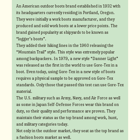
An American outdoor boots brand established in 1932 with
its headquarters currently residing in Portland, Oregon.
They were initially a work boots manufacturer, and they
produced and sold work boots at a lower price points. The
brand gained popularity at shipyards to be known as
“logger’s boots”.
They added their hiking lines in the 1960 releasing the
“Mountain Trail” style. This style was extremely popular
among backpackers. In 1979, a new style “Danner Light”
was released as the first in the world to use Gore-Tex in a
boot. Even today, using Gore-Tex in a new style of boots
requires a physical sample to be approved on Gore-Tex
standards. Only those that passed this test can use Gore-Tex
material.
The U.S. military such as Army, Navy, and Air Force as well
as some in Japan Self-Defense Forces wear this brand on
duty, so their quality and performance are proven. They
maintain their status as the top brand among work, hunt,
and military categories today.
Not only in the outdoor market, they seat as the top brand as
a fashion boots market as well.