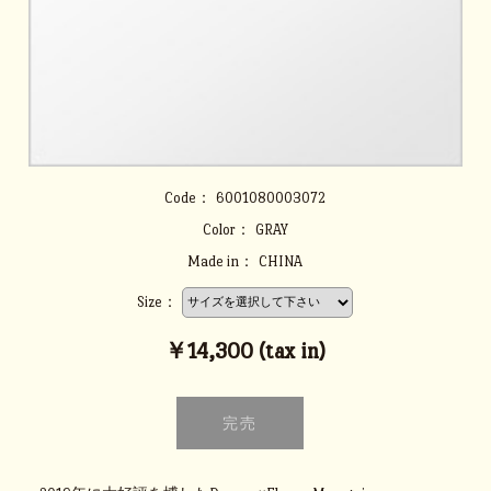
Code：
6001080003072
Color：
GRAY
Made in：
CHINA
Size：
￥14,300 (tax in)