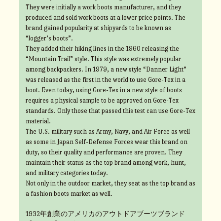
They were initially a work boots manufacturer, and they
produced and sold work boots at a lower price points. The
brand gained popularity at shipyards to be known as
“logger’s boots”.
They added their hiking lines in the 1960 releasing the
“Mountain Trail” style. This style was extremely popular
among backpackers. In 1979, a new style “Danner Light”
was released as the first in the world to use Gore-Tex in a
boot. Even today, using Gore-Tex in a new style of boots
requires a physical sample to be approved on Gore-Tex
standards. Only those that passed this test can use Gore-Tex
material.
The U.S. military such as Army, Navy, and Air Force as well
as some in Japan Self-Defense Forces wear this brand on
duty, so their quality and performance are proven. They
maintain their status as the top brand among work, hunt,
and military categories today.
Not only in the outdoor market, they seat as the top brand as
a fashion boots market as well.
1932年創業のアメリカのアウトドアブーツブランド