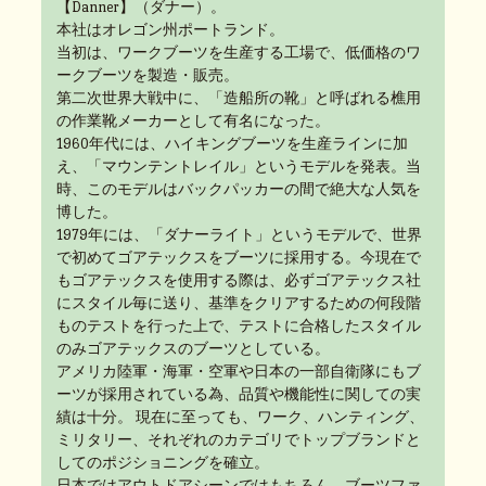
【Danner】（ダナー）。
本社はオレゴン州ポートランド。
当初は、ワークブーツを生産する工場で、低価格のワ
ークブーツを製造・販売。
第二次世界大戦中に、「造船所の靴」と呼ばれる樵用
の作業靴メーカーとして有名になった。
1960年代には、ハイキングブーツを生産ラインに加
え、「マウンテントレイル」というモデルを発表。当
時、このモデルはバックパッカーの間で絶大な人気を
博した。
1979年には、「ダナーライト」というモデルで、世界
で初めてゴアテックスをブーツに採用する。今現在で
もゴアテックスを使用する際は、必ずゴアテックス社
にスタイル毎に送り、基準をクリアするための何段階
ものテストを行った上で、テストに合格したスタイル
のみゴアテックスのブーツとしている。
アメリカ陸軍・海軍・空軍や日本の一部自衛隊にもブ
ーツが採用されている為、品質や機能性に関しての実
績は十分。 現在に至っても、ワーク、ハンティング、
ミリタリー、それぞれのカテゴリでトップブランドと
してのポジショニングを確立。
日本ではアウトドアシーンではもちろん、ブーツファ