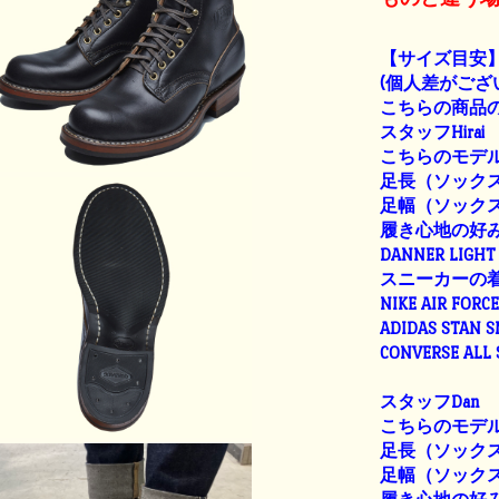
【サイズ目安
(個人差がござ
こちらの商品の
スタッフHirai
こちらのモデル
足長（ソックス着
足幅（ソックス着
履き心地の好
DANNER LIGHT 
スニーカーの
NIKE AIR FORC
ADIDAS STAN 
CONVERSE ALL
スタッフDan
こちらのモデル
足長（ソックス着
足幅（ソックス着