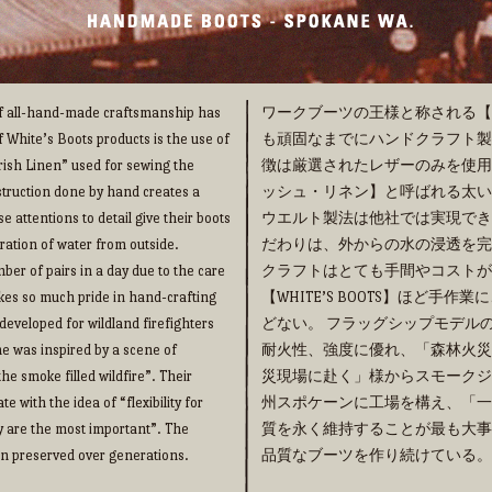
 of all-hand-made craftsmanship has
ワークブーツの王様と称される【WHI
f White’s Boots products is the use of
も頑固なまでにハンドクラフト製法の
“Irish Linen” used for sewing the
徴は厳選されたレザーのみを使用
truction done by hand creates a
ッシュ・リネン】と呼ばれる太い
e attentions to detail give their boots
ウエルト製法は他社では実現でき
ration of water from outside.
だわりは、外からの水の浸透を完
ber of pairs in a day due to the care
クラフトはとても手間やコストが
takes so much pride in hand-crafting
【WHITE’S BOOTS】ほど
eveloped for wildland firefighters
どない。 フラッグシップモデルの【
me was inspired by a scene of
耐火性、強度に優れ、「森林火災
he smoke filled wildfire”. Their
災現場に赴く」様からスモークジ
 with the idea of “flexibility for
州スポケーンに工場を構え、「一
y are the most important”. The
質を永く維持することが最も大事
een preserved over generations.
品質なブーツを作り続けている。