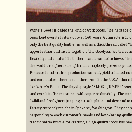
White’s Boots is called the king of work boots. The heritage
been kept over its history of over 140 years.A characteristic o
only the best quality leather as well as a thick thread called 
upper leather and insole together. The Goodyear Welted cons
flexibility and comfort that other brands cannot achieve. Thos
the world’s toughest strength that completely prevents penet
Because hand-crafted production can only yield a limited num
and cost it takes, there is no other brand in the U.S.A. that 
like White’s Boots. The flagship style “SMOKE JUMPER” was d
and excels in fire resistance with superior durability. The na
“wildland firefighters jumping out of a plane and descend to t
factory currently resides in Spokane, Washington. They operate
responding to each customer’s needs and long-lasting qualit
traditional technique for crafting a high quality boots has b