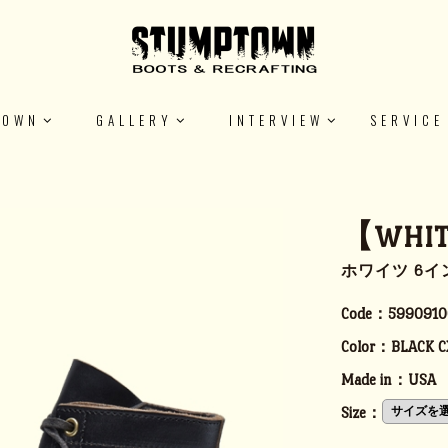
TOWN
GALLERY
INTERVIEW
SERVICE
【WHIT
ホワイツ 6
Code：
5990910
Color：
BLACK C
Made in：
USA
Size：