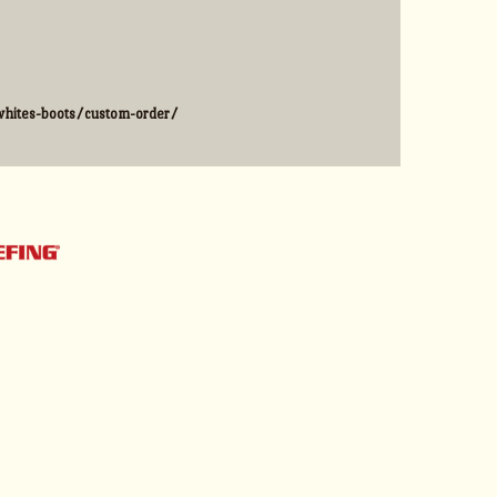
hites-boots/custom-order/