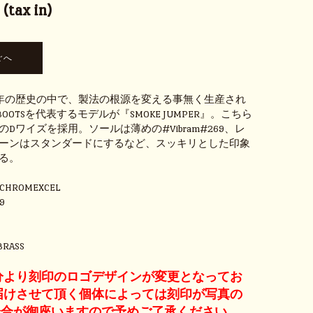
(tax in)
余年の歴史の中で、製法の根源を変える事無く生産され
S BOOTSを代表するモデルが『SMOKE JUMPER』。こちら
1のDワイズを採用。ソールは薄めの#Vibram#269、レ
ーンはスタンダードにするなど、スッキリとした印象
る。
 CHROMEXCEL
9
BRASS
産分より刻印のロゴデザインが変更となってお
届けさせて頂く個体によっては刻印が写真の
場合が御座いますので予めご了承ください。