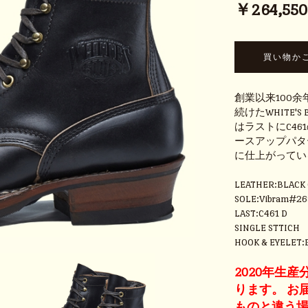
￥264,550 
創業以来100
続けたWHITE'
はラストにC46
ースアップパタ
に仕上がってい
LEATHER:BLACK
SOLE:Vibram#26
LAST:C461 D
SINGLE STTICH
HOOK & EYELET:
2020年生
ります。 お
ものと違う