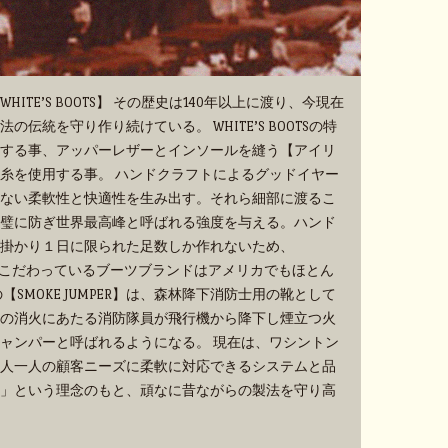
TE’S BOOTS】 その歴史は140年以上に渡り、今現在
伝統を守り作り続けている。 WHITE’S BOOTSの特
する事、アッパーレザーとインソールを縫う【アイリ
糸を使用する事。 ハンドクラフトによるグッドイヤー
ない柔軟性と快適性を生み出す。それら細部に渡るこ
璧に防ぎ世界最高峰と呼ばれる強度を与える。ハンド
掛かり１日に限られた足数しか作れないため、
手作業にこだわっているブーツブランドはアメリカでもほとん
SMOKE JUMPER】は、森林降下消防士用の靴として
の消火にあたる消防隊員が飛行機から降下し煙立つ火
ャンパーと呼ばれるようになる。 現在は、ワシントン
人一人の顧客ニーズに柔軟に対応できるシステムと品
」という理念のもと、頑なに昔ながらの製法を守り高