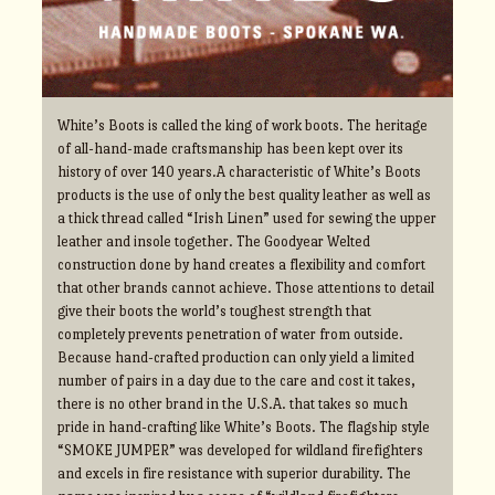
White’s Boots is called the king of work boots. The heritage
of all-hand-made craftsmanship has been kept over its
history of over 140 years.A characteristic of White’s Boots
products is the use of only the best quality leather as well as
a thick thread called “Irish Linen” used for sewing the upper
leather and insole together. The Goodyear Welted
construction done by hand creates a flexibility and comfort
that other brands cannot achieve. Those attentions to detail
give their boots the world’s toughest strength that
completely prevents penetration of water from outside.
Because hand-crafted production can only yield a limited
number of pairs in a day due to the care and cost it takes,
there is no other brand in the U.S.A. that takes so much
pride in hand-crafting like White’s Boots. The flagship style
“SMOKE JUMPER” was developed for wildland firefighters
and excels in fire resistance with superior durability. The