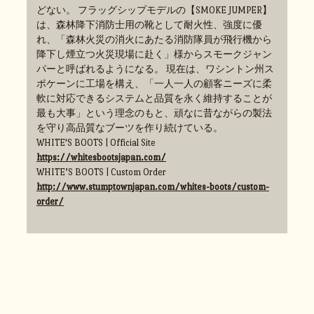
どない。 フラッグシップモデルの【SMOKE JUMPER】
は、森林降下消防士用の靴として耐火性、強度に優
れ、「森林火災の消火にあたる消防隊員が飛行機から
降下し煙立つ火災現場に赴く」様からスモークジャン
パーと呼ばれるようになる。 現在は、ワシントン州ス
ポケーンに工場を構え、「一人一人の顧客ニーズに柔
軟に対応できるシステムと品質を永く維持することが
最も大事」という理念のもと、頑なに昔ながらの製法
を守り高品質なブーツを作り続けている。
WHITE'S BOOTS | Official Site
https://whitesbootsjapan.com/
WHITE’S BOOTS | Custom Order
http://www.stumptownjapan.com/whites-boots/custom-
order/