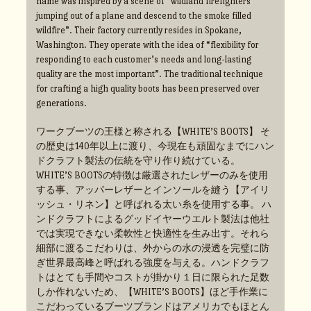
name was inspired by a scene of “wildland firefighters
jumping out of a plane and descend to the smoke filled
wildfire”. Their factory currently resides in Spokane,
Washington. They operate with the idea of “flexibility for
responding to each customer’s needs and long-lasting
quality are the most important”. The traditional technique
for crafting a high quality boots has been preserved over
generations.
ワークブーツの王様と称される【WHITE’S BOOTS】 そ
の歴史は140年以上に渡り、今現在も頑固なまでにハン
ドクラフト製法の伝統を守り作り続けている。
WHITE’S BOOTSの特徴は厳選されたレザーのみを使用
する事、アッパーレザーとインソールを縫う【アイリ
ッシュ・リネン】と呼ばれる太い糸を使用する事。 ハ
ンドクラフトによるグッドイヤーウエルト製法は他社
では実現できない柔軟性と快適性を生み出す。それら
細部に渡るこだわりは、外からの水の浸透を完璧に防
ぎ世界最高峰と呼ばれる強度を与える。ハンドクラフ
トはとても手間やコストが掛かり１日に限られた足数
しか作れないため、【WHITE’S BOOTS】ほど手作業に
こだわっているブーツブランドはアメリカでもほとん