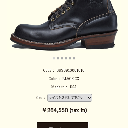
Code：
5990910001016
Color：
BLACK CX
Made in：
USA
Size：
￥264,550 (tax in)