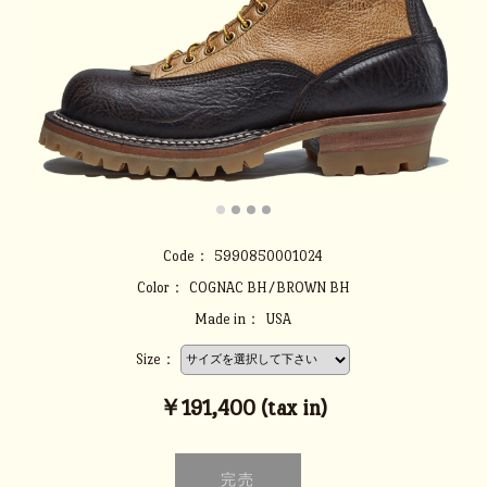
Code：
5990850001024
Color：
COGNAC BH/BROWN BH
Made in：
USA
Size：
￥191,400 (tax in)