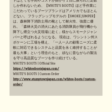
トはとても手間やコストが掛かり１日に限られた足数
しか作れないため、【WHITE’S BOOTS】ほど手作業に
こだわっているブーツブランドはアメリカでもほとん
どない。 フラッグシップモデルの【SMOKE JUMPER】
は、森林降下消防士用の靴として耐火性、強度に優
れ、「森林火災の消火にあたる消防隊員が飛行機から
降下し煙立つ火災現場に赴く」様からスモークジャン
パーと呼ばれるようになる。 現在は、ワシントン州ス
ポケーンに工場を構え、「一人一人の顧客ニーズに柔
軟に対応できるシステムと品質を永く維持することが
最も大事」という理念のもと、頑なに昔ながらの製法
を守り高品質なブーツを作り続けている。
WHITE'S BOOTS | Official Site
https://whitesbootsjapan.com/
WHITE’S BOOTS | Custom Order
http://www.stumptownjapan.com/whites-boots/custom-
order/