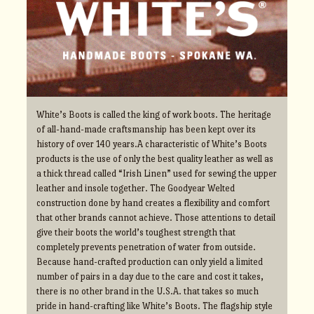
White’s Boots is called the king of work boots. The heritage
of all-hand-made craftsmanship has been kept over its
history of over 140 years.A characteristic of White’s Boots
products is the use of only the best quality leather as well as
a thick thread called “Irish Linen” used for sewing the upper
leather and insole together. The Goodyear Welted
construction done by hand creates a flexibility and comfort
that other brands cannot achieve. Those attentions to detail
give their boots the world’s toughest strength that
completely prevents penetration of water from outside.
Because hand-crafted production can only yield a limited
number of pairs in a day due to the care and cost it takes,
there is no other brand in the U.S.A. that takes so much
pride in hand-crafting like White’s Boots. The flagship style