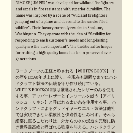
“SMOKE JUMPER” was developed for wildland firefighters
and excels in fire resistance with superior durability. The
name was inspired by a scene of “wildland firefighters
jumping out of a plane and descend to the smoke filled
wildfire”. Their factory currently resides in Spokane,
Washington. They operate with the idea of “flexibility for
responding to each customer’s needs and long-lasting
quality are the most important”. The traditional technique
for crafting a high quality boots has been preserved over
generations.
ワークブーツの王様と称される【WHITE’S BOOTS】 そ
の歴史は140年以上に渡り、今現在も頑固なまでにハン
ドクラフト製法の伝統を守り作り続けている。
WHITE’S BOOTSの特徴は厳選されたレザーのみを使用
する事、アッパーレザーとインソールを縫う【アイリ
ッシュ・リネン】と呼ばれる太い糸を使用する事。 ハ
ンドクラフトによるグッドイヤーウエルト製法は他社
では実現できない柔軟性と快適性を生み出す。それら
細部に渡るこだわりは、外からの水の浸透を完璧に防
ぎ世界最高峰と呼ばれる強度を与える。ハンドクラフ