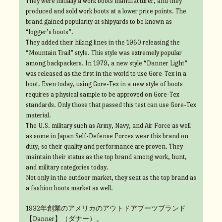
They were initially a work boots manufacturer, and they
produced and sold work boots at a lower price points. The
brand gained popularity at shipyards to be known as
“logger’s boots”.
They added their hiking lines in the 1960 releasing the
“Mountain Trail” style. This style was extremely popular
among backpackers. In 1979, a new style “Danner Light”
was released as the first in the world to use Gore-Tex in a
boot. Even today, using Gore-Tex in a new style of boots
requires a physical sample to be approved on Gore-Tex
standards. Only those that passed this test can use Gore-Tex
material.
The U.S. military such as Army, Navy, and Air Force as well
as some in Japan Self-Defense Forces wear this brand on
duty, so their quality and performance are proven. They
maintain their status as the top brand among work, hunt,
and military categories today.
Not only in the outdoor market, they seat as the top brand as
a fashion boots market as well.
1932年創業のアメリカのアウトドアブーツブランド
【Danner】（ダナー）。