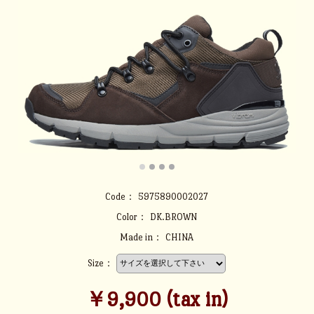
Code：
5975890002027
Color：
DK.BROWN
Made in：
CHINA
Size：
￥9,900 (tax in)