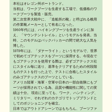
本社はオレゴン州ポートランド。
当初は、ワークブーツを生産する工場で、低価格のワ
ークブーツを製造・販売。
第二次世界大戦中に、「造船所の靴」と呼ばれる樵用
の作業靴メーカーとして有名になった。
1960年代には、ハイキングブーツを生産ラインに加
え、「マウンテントレイル」というモデルを発表。当
時、このモデルはバックパッカーの間で絶大な人気を
博した。
1979年には、「ダナーライト」というモデルで、世界
で初めてゴアテックスをブーツに採用する。今現在で
もゴアテックスを使用する際は、必ずゴアテックス社
にスタイル毎に送り、基準をクリアするための何段階
ものテストを行った上で、テストに合格したスタイル
のみゴアテックスのブーツとしている。
アメリカ陸軍・海軍・空軍や日本の一部自衛隊にもブ
ーツが採用されている為、品質や機能性に関しての実
績は十分。 現在に至っても、ワーク、ハンティング、
ミリタリー、それぞれのカテゴリでトップブランドと
してのポジショニングを確立。
日本ではアウトドアシーンではもちろん、ブーツファ