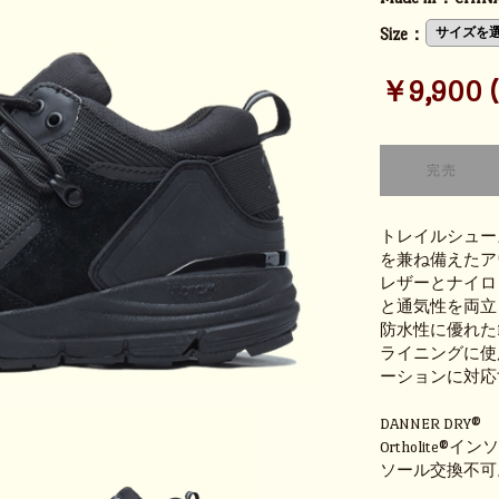
Size：
￥9,900 (t
トレイルシュー
を兼ね備えたア
レザーとナイロ
と通気性を両立
防水性に優れたDa
ライニングに使
ーションに対応
DANNER DRY®
Ortholite®イ
ソール交換不可