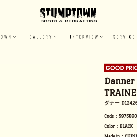
TOWN
GALLERY
INTERVIEW
SERVICE
Danner
TRAINE
ダナー D124
Code：
5975890
Color：
BLACK
Made in：
CHIN