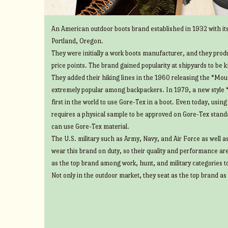
An American outdoor boots brand established in 1932 with its
Portland, Oregon.
They were initially a work boots manufacturer, and they prod
price points. The brand gained popularity at shipyards to be 
They added their hiking lines in the 1960 releasing the “Mount
extremely popular among backpackers. In 1979, a new style 
first in the world to use Gore-Tex in a boot. Even today, usin
requires a physical sample to be approved on Gore-Tex standa
can use Gore-Tex material.
The U.S. military such as Army, Navy, and Air Force as well 
wear this brand on duty, so their quality and performance ar
as the top brand among work, hunt, and military categories t
Not only in the outdoor market, they seat as the top brand as