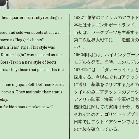
 headquarters currently residing in
1932年創業のアメリカのアウトド
本社はオレゴン州ポートランド。
uced and sold work boots at a lower
当初は、ワークブーツを生産する
known as “logger’s boots”.
第二次世界大戦中に、「造船所の
ain Trail” style. This style was
った。
“Danner Light” was released as the
1960年代には、ハイキングブ
g Gore-Tex in a new style of boots
モデルを発表。当時、このモデル
rds. Only those that passed this test
1979年には、「ダナーライト
採用する。今現在でもゴアテック
as some in Japan Self-Defense Forces
に送り、基準をクリアするための
e proven. They maintain their status
タイルのみゴアテックスのブーツ
oday.
アメリカ陸軍・海軍・空軍や日本
 a fashion boots market as well.
機能性に関しての実績は十分。 
それぞれのカテゴリでトップブラ
日本ではアウトドアシーンではも
の地位を確立している。