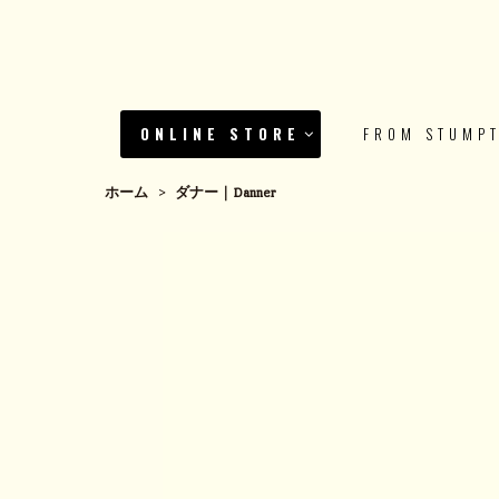
ONLINE STORE
FROM STUMP
ホーム
>
ダナー｜Danner