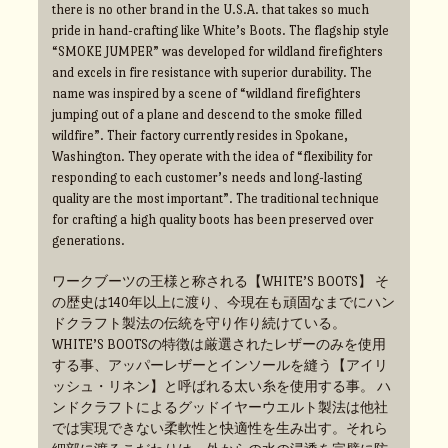
there is no other brand in the U.S.A. that takes so much
pride in hand-crafting like White’s Boots. The flagship style
“SMOKE JUMPER” was developed for wildland firefighters
and excels in fire resistance with superior durability. The
name was inspired by a scene of “wildland firefighters
jumping out of a plane and descend to the smoke filled
wildfire”. Their factory currently resides in Spokane,
Washington. They operate with the idea of “flexibility for
responding to each customer’s needs and long-lasting
quality are the most important”. The traditional technique
for crafting a high quality boots has been preserved over
generations.
ワークブーツの王様と称される【WHITE’S BOOTS】 そ
の歴史は140年以上に渡り、今現在も頑固なまでにハン
ドクラフト製法の伝統を守り作り続けている。
WHITE’S BOOTSの特徴は厳選されたレザーのみを使用
する事、アッパーレザーとインソールを縫う【アイリ
ッシュ・リネン】と呼ばれる太い糸を使用する事。 ハ
ンドクラフトによるグッドイヤーウエルト製法は他社
では実現できない柔軟性と快適性を生み出す。それら