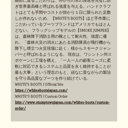
細部に渡るこだわりは、外からの水の浸透を完璧に防
ぎ世界最高峰と呼ばれる強度を与える。ハンドクラフ
トはとても手間やコストが掛かり１日に限られた足数
しか作れないため、【WHITE’S BOOTS】ほど手作業に
こだわっているブーツブランドはアメリカでもほとん
どない。 フラッグシップモデルの【SMOKE JUMPER】
は、森林降下消防士用の靴として耐火性、強度に優
れ、「森林火災の消火にあたる消防隊員が飛行機から
降下し煙立つ火災現場に赴く」様からスモークジャン
パーと呼ばれるようになる。 現在は、ワシントン州ス
ポケーンに工場を構え、「一人一人の顧客ニーズに柔
軟に対応できるシステムと品質を永く維持することが
最も大事」という理念のもと、頑なに昔ながらの製法
を守り高品質なブーツを作り続けている。
WHITE'S BOOTS | Official Site
https://whitesbootsjapan.com/
WHITE’S BOOTS | Custom Order
http://www.stumptownjapan.com/whites-boots/custom-
order/