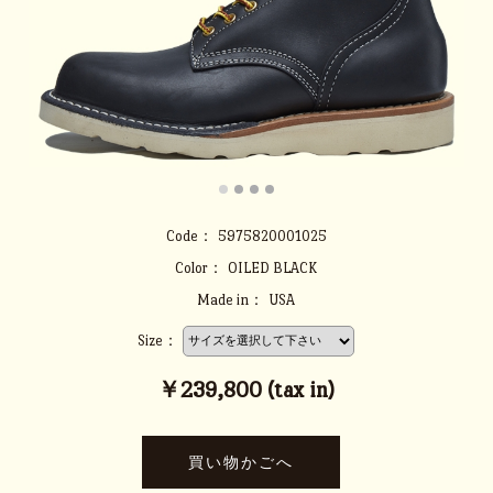
Code：
5975820001025
Color：
OILED BLACK
Made in：
USA
Size：
￥239,800 (tax in)