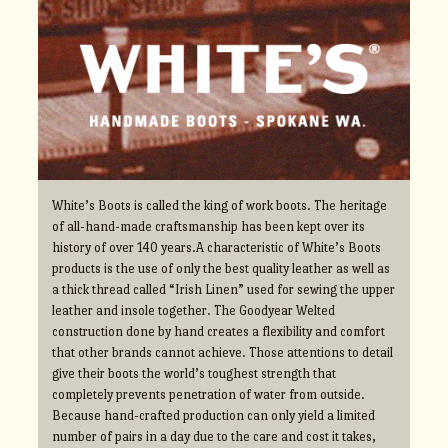
White’s Boots is called the king of work boots. The heritage
of all-hand-made craftsmanship has been kept over its
history of over 140 years.A characteristic of White’s Boots
products is the use of only the best quality leather as well as
a thick thread called “Irish Linen” used for sewing the upper
leather and insole together. The Goodyear Welted
construction done by hand creates a flexibility and comfort
that other brands cannot achieve. Those attentions to detail
give their boots the world’s toughest strength that
completely prevents penetration of water from outside.
Because hand-crafted production can only yield a limited
number of pairs in a day due to the care and cost it takes,