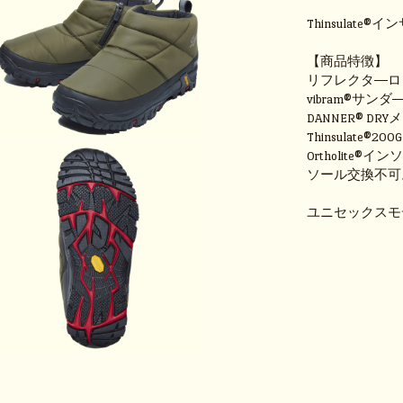
Thinsula
【商品特徴】
リフレクタ―ロ
vibram®サン
DANNER® DR
Thinsulate®200G
Ortholite®イ
ソール交換不可
ユニセックスモ