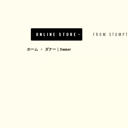
ONLINE STORE
FROM STUMP
ホーム
>
ダナー｜Danner