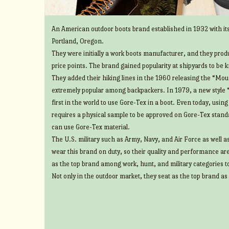
An American outdoor boots brand established in 1932 with its
Portland, Oregon.
They were initially a work boots manufacturer, and they prod
price points. The brand gained popularity at shipyards to be 
They added their hiking lines in the 1960 releasing the “Mount
extremely popular among backpackers. In 1979, a new style 
first in the world to use Gore-Tex in a boot. Even today, usin
requires a physical sample to be approved on Gore-Tex standa
can use Gore-Tex material.
The U.S. military such as Army, Navy, and Air Force as well 
wear this brand on duty, so their quality and performance ar
as the top brand among work, hunt, and military categories t
Not only in the outdoor market, they seat as the top brand as