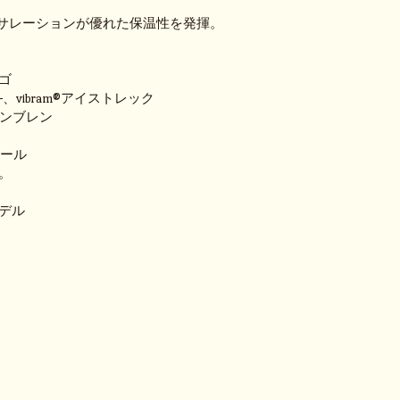
te®インサレーションが優れた保温性を発揮。
ゴ
ダ―、vibram®アイストレック
Yメンブレン
ンソール
。
デル