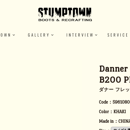
TOWN
GALLERY
INTERVIEW
SERVICE
Danner
B200 P
ダナー フレッド
Code：
5961080
Color：
KHAKI
Made in：
CHIN