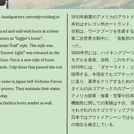
 headquarters currently residing in
1932年創業のアメリカのアウトド
本社はオレゴン州ポートランド。
uced and sold work boots at a lower
当初は、ワークブーツを生産する
known as “logger’s boots”.
第二次世界大戦中に、「造船所の
ain Trail” style. This style was
った。
“Danner Light” was released as the
1960年代には、ハイキングブ
g Gore-Tex in a new style of boots
モデルを発表。当時、このモデル
rds. Only those that passed this test
1979年には、「ダナーライト
採用する。今現在でもゴアテック
as some in Japan Self-Defense Forces
に送り、基準をクリアするための
e proven. They maintain their status
タイルのみゴアテックスのブーツ
oday.
アメリカ陸軍・海軍・空軍や日本
 a fashion boots market as well.
機能性に関しての実績は十分。 
それぞれのカテゴリでトップブラ
日本ではアウトドアシーンではも
の地位を確立している。