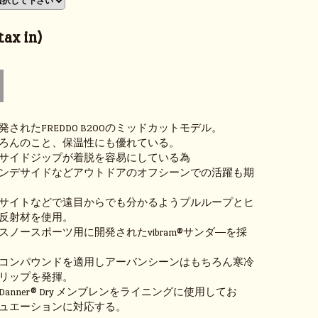
ax in)
されたFREDDO B200のミッドカットモデル。
ろんのこと、保温性にも優れている。
サイドジップが着脱を容易にしている為
ンデサイドなどアウトドアのオフシーンでの活躍も期
サイトなどで遠目からでも分かるようプルループとヒ
反射材を使用。
スノースポーツ用に開発されたvibram®サンダ―を採
コンパウンドを適用しアーバンシーンはもちろん寒冷
リップを発揮。
anner® Dry メンブレンをライニングに使用してお
ュエーションに対応する。