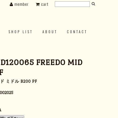
member
cart
SHOP LIST
ABOUT
CONTACT
 D120065 FREEDO MID
F
 ミドル B200 PF
002025
A