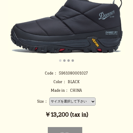
Code：
5961080001027
Color：
BLACK
Made in：
CHINA
Size：
￥13,200 (tax in)