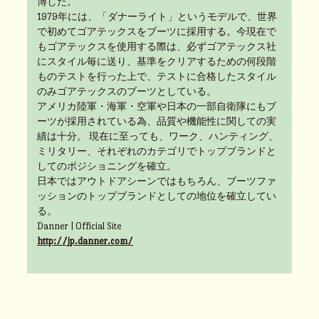
博した。
1979年には、「ダナーライト」というモデルで、世界
で初めてゴアテックスをブーツに採用する。今現在で
もゴアテックスを使用する際は、必ずゴアテックス社
にスタイル毎に送り、基準をクリアするための何段階
ものテストを行った上で、テストに合格したスタイル
のみゴアテックスのブーツとしている。
アメリカ陸軍・海軍・空軍や日本の一部自衛隊にもブ
ーツが採用されている為、品質や機能性に関しての実
績は十分。 現在に至っても、ワーク、ハンティング、
ミリタリー、それぞれのカテゴリでトップブランドと
してのポジショニングを確立。
日本ではアウトドアシーンではもちろん、ブーツファ
ッションのトップブランドとしての地位を確立してい
る。
Danner | Official Site
http://jp.danner.com/