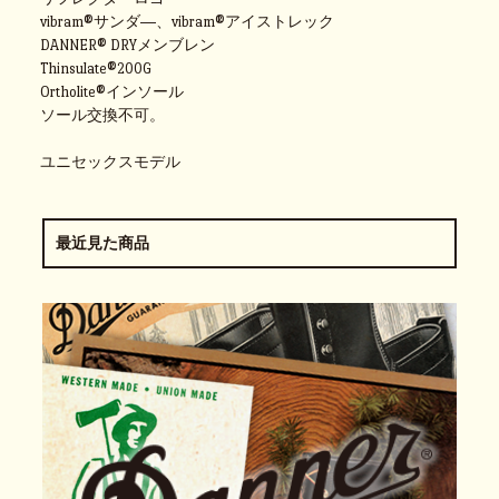
vibram®サンダ―、vibram®アイストレック
DANNER® DRYメンブレン
Thinsulate®200G
Ortholite®インソール
ソール交換不可。
ユニセックスモデル
最近見た商品