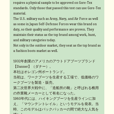
requires a physical sample to be approved on Gore-Tex
standards. Only those that passed this test can use Gore-Tex
material.
The U.S. military such as Army, Navy, and Air Force as well
as some in Japan Self-Defense Forces wear this brand on
duty, so their quality and performance are proven. They
maintain their status as the top brand among work, hunt,
and military categories today.
Not only in the outdoor market, they seat as the top brand as
a fashion boots market as well.
1932年創業のアメリカのアウトドアブーツブランド
【Danner】（ダナー）。
本社はオレゴン州ポートランド。
当初は、ワークブーツを生産する工場で、低価格のワ
ークブーツを製造・販売。
第二次世界大戦中に、「造船所の靴」と呼ばれる樵用
の作業靴メーカーとして有名になった。
1960年代には、ハイキングブーツを生産ラインに加
え、「マウンテントレイル」というモデルを発表。当
時、このモデルはバックパッカーの間で絶大な人気を