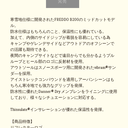
寒雪地仕様に開発されたFREDDO B200のミッドカットモデ
ル。
防水仕様はもちろんのこと、保温性にも優れている。
加えて、内側のサイドジップが着脱を容易にしている為
キャンプやゲレンデサイドなどアウトドアのオフシーンで
の活躍も期待できる。
夜間のキャンプサイトなどで遠目からでも分かるようプル
ループとヒール部のロゴに反射材を使用。
アウトソールはスノースポーツ用に開発されたvibram®サン
ダ―を採用。
アイストレックコンパウンドを適用しアーバンシーンはも
ちろん寒冷地でも強力なグリップを発揮。
防水性に優れたDanner® Dry メンブレンをライニングに使用
しており、様々なシチュエーションに対応する。
Thinsulate®インサレーションが優れた保温性を発揮。
【商品特徴】
リフレクタ―ロゴ