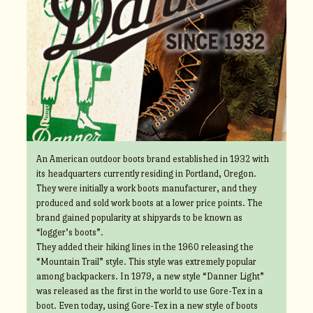
An American outdoor boots brand established in 1932 with
its headquarters currently residing in Portland, Oregon.
They were initially a work boots manufacturer, and they
produced and sold work boots at a lower price points. The
brand gained popularity at shipyards to be known as
“logger’s boots”.
They added their hiking lines in the 1960 releasing the
“Mountain Trail” style. This style was extremely popular
among backpackers. In 1979, a new style “Danner Light”
was released as the first in the world to use Gore-Tex in a
boot. Even today, using Gore-Tex in a new style of boots