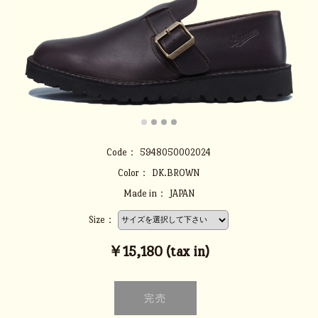
Code：
5948050002024
Color：
DK.BROWN
Made in：
JAPAN
Size：
￥15,180 (tax in)