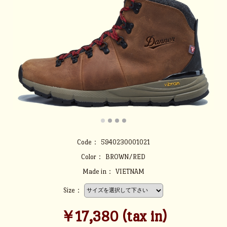
Code：
5940230001021
Color：
BROWN/RED
Made in：
VIETNAM
Size：
￥17,380 (tax in)