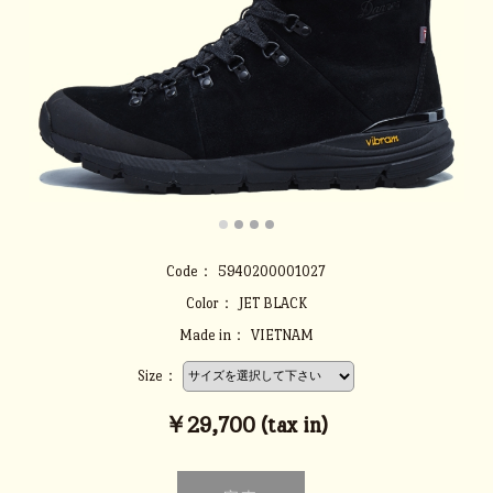
Code：
5940200001027
Color：
JET BLACK
Made in：
VIETNAM
Size：
￥29,700 (tax in)