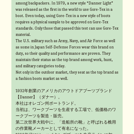
among backpackers. In 1979, a new style “Danner Light”
was released as the first in the world to use Gore-Tex in a
boot. Even today, using Gore-Tex in a new style of boots
requires a physical sample to be approved on Gore-Tex
standards. Only those that passed this test can use Gore-Tex
material.
The U.S. military such as Army, Navy, and Air Force as well
as some in Japan Self-Defense Forces wear this brand on
duty, so their quality and performance are proven. They
maintain their status as the top brand among work, hunt,
and military categories today.
Not only in the outdoor market, they seat as the top brand as
a fashion boots market as well.
1932年創業のアメリカのアウトドアブーツブランド
【Danner】（ダナー）。
本社はオレゴン州ポートランド。
当初は、ワークブーツを生産する工場で、低価格のワ
ークブーツを製造・販売。
第二次世界大戦中に、「造船所の靴」と呼ばれる樵用
の作業靴メーカーとして有名になった。