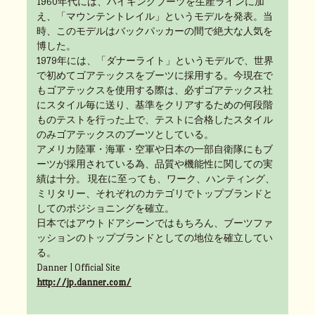
1960年代には、ハイキングブーツを生産ラインに加
え、「マウンテントレイル」というモデルを発表。当
時、このモデルはバックパッカーの間で絶大な人気を
博した。
1979年には、「ダナーライト」というモデルで、世界
で初めてゴアテックスをブーツに採用する。今現在で
もゴアテックスを使用する際は、必ずゴアテックス社
にスタイル毎に送り、基準をクリアするための何段階
ものテストを行った上で、テストに合格したスタイル
のみゴアテックスのブーツとしている。
アメリカ陸軍・海軍・空軍や日本の一部自衛隊にもブ
ーツが採用されている為、品質や機能性に関しての実
績は十分。 現在に至っても、ワーク、ハンティング、
ミリタリー、それぞれのカテゴリでトップブランドと
してのポジショニングを確立。
日本ではアウトドアシーンではもちろん、ブーツファ
ッションのトップブランドとしての地位を確立してい
る。
Danner | Official Site
http://jp.danner.com/