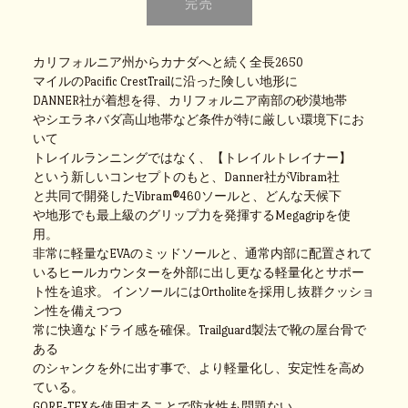
カリフォルニア州からカナダへと続く全長2650
マイルのPacific CrestTrailに沿った険しい地形に
DANNER社が着想を得、カリフォルニア南部の砂漠地帯
やシエラネバダ高山地帯など条件が特に厳しい環境下にお
いて
トレイルランニングではなく、【トレイルトレイナー】
という新しいコンセプトのもと、Danner社がVibram社
と共同で開発したVibram®460ソールと、どんな天候下
や地形でも最上級のグリップ力を発揮するMegagripを使
用。
非常に軽量なEVAのミッドソールと、通常内部に配置されて
いるヒールカウンターを外部に出し更なる軽量化とサポー
ト性を追求。
インソールにはOrtholiteを採用し抜群クッショ
ン性を備えつつ
常に快適なドライ感を確保。Trailguard製法で靴の屋台骨で
ある
のシャンクを外に出す事で、より軽量化し、安定性を高め
ている。
GORE-TEXを使用することで防水性も問題ない。