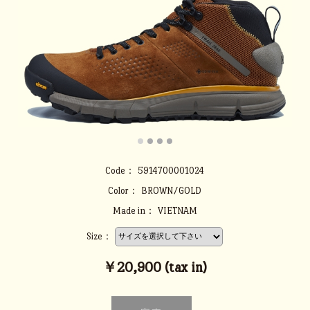
Code：
5914700001024
Color：
BROWN/GOLD
Made in：
VIETNAM
Size：
￥20,900 (tax in)