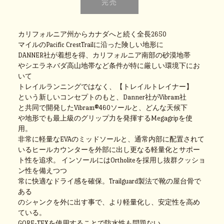
カリフォルニア州からカナダへと続く全長2650
マイルのPacific CrestTrailに沿った険しい地形に
DANNER社が着想を得、カリフォルニア南部の砂漠地帯
やシエラネバダ高山地帯など条件が特に厳しい環境下にお
いて
トレイルランニングではなく、【トレイルトレイナー】
という新しいコンセプトのもと、Danner社がVibram社
と共同で開発したVibram®460ソールと、どんな天候下
や地形でも最上級のグリップ力を発揮するMegagripを使
用。
非常に軽量なEVAのミッドソールと、通常内部に配置されて
いるヒールカウンターを外部に出し更なる軽量化とサポー
ト性を追求。
インソールにはOrtholiteを採用し抜群クッショ
ン性を備えつつ
常に快適なドライ感を確保。Trailguard製法で靴の屋台骨で
ある
のシャンクを外に出す事で、より軽量化し、安定性を高め
ている。
GORE-TEXを使用することで防水性も問題ない。