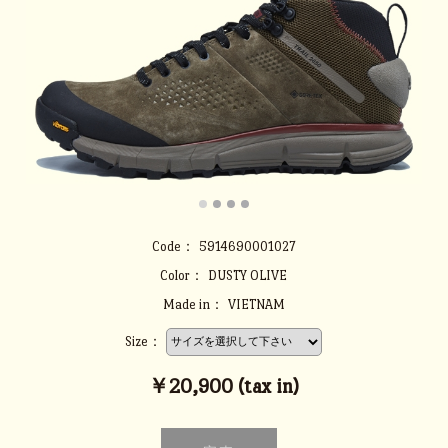
Code：
5914690001027
Color：
DUSTY OLIVE
Made in：
VIETNAM
Size：
￥20,900 (tax in)