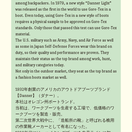
among backpackers. In 1979, a new style “Danner Light”
was released as the first in the world to use Gore-Tex in a
boot. Even today, using Gore-Tex in a new style of boots
requires a physical sample to be approved on Gore-Tex
standards. Only those that passed this test can use Gore-Tex
material.
The U.S. military such as Army, Navy, and Air Force as well
as some in Japan Self-Defense Forces wear this brand on
duty, so their quality and performance are proven. They
maintain their status as the top brand among work, hunt,
and military categories today.
Not only in the outdoor market, they seat as the top brand as
a fashion boots market as well.
1932年創業のアメリカのアウトドアブーツブランド
【Danner】（ダナー）。
本社はオレゴン州ポートランド。
当初は、ワークブーツを生産する工場で、低価格のワ
ークブーツを製造・販売。
第二次世界大戦中に、「造船所の靴」と呼ばれる樵用
の作業靴メーカーとして有名になった。