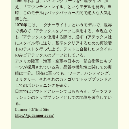
1960年代には、ハイキングブーツを生産ラインに加
え、「マウンテントレイル」というモデルを発表。当
時、このモデルはバックパッカーの間で絶大な人気を
博した。
1979年には、「ダナーライト」というモデルで、世界
で初めてゴアテックスをブーツに採用する。今現在で
もゴアテックスを使用する際は、必ずゴアテックス社
にスタイル毎に送り、基準をクリアするための何段階
ものテストを行った上で、テストに合格したスタイル
のみゴアテックスのブーツとしている。
アメリカ陸軍・海軍・空軍や日本の一部自衛隊にもブ
ーツが採用されている為、品質や機能性に関しての実
績は十分。 現在に至っても、ワーク、ハンティング、
ミリタリー、それぞれのカテゴリでトップブランドと
してのポジショニングを確立。
日本ではアウトドアシーンではもちろん、ブーツファ
ッションのトップブランドとしての地位を確立してい
る。
Danner | Official Site
http://jp.danner.com/