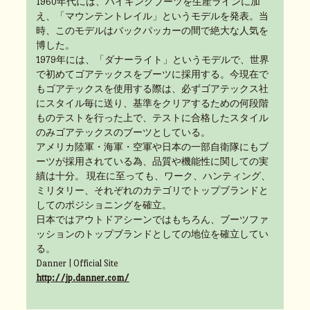
1960年代には、ハイキングブーツを生産ラインに加
え、「マウンテントレイル」というモデルを発表。当
時、このモデルはバックパッカーの間で絶大な人気を
博した。
1979年には、「ダナーライト」というモデルで、世界
で初めてゴアテックスをブーツに採用する。今現在で
もゴアテックスを使用する際は、必ずゴアテックス社
にスタイル毎に送り、基準をクリアするための何段階
ものテストを行った上で、テストに合格したスタイル
のみゴアテックスのブーツとしている。
アメリカ陸軍・海軍・空軍や日本の一部自衛隊にもブ
ーツが採用されている為、品質や機能性に関しての実
績は十分。 現在に至っても、ワーク、ハンティング、
ミリタリー、それぞれのカテゴリでトップブランドと
してのポジショニングを確立。
日本ではアウトドアシーンではもちろん、ブーツファ
ッションのトップブランドとしての地位を確立してい
る。
Danner | Official Site
http://jp.danner.com/