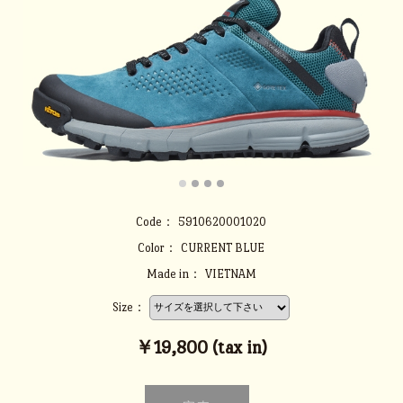
Code：
5910620001020
Color：
CURRENT BLUE
Made in：
VIETNAM
Size：
￥19,800 (tax in)