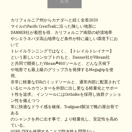
カリフォルニア州からカナダへと続く全長2650
マイルのPacific CrestTrailに沿った険しい地形に
DANNER社が着想を得、カリフォルニア南部の砂漠地帯
やシエラネバダ高山地帯など条件が特に厳しい環境下にお
いて
トレイルランニングではなく、【トレイルトレイナー】
という新しいコンセプトのもと、Danner社がVibram社
と共同で開発したVibram®460ソールと、どんな天候下
や地形でも最上級のグリップ力を発揮するMegagripを使
用。
非常に軽量なEVAのミッドソールと、通常内部に配置されて
いるヒールカウンターを外部に出し更なる軽量化とサポー
ト性を追求。
インソールにはOrtholiteを採用し抜群クッショ
ン性を備えつつ
常に快適なドライ感を確保。Trailguard製法で靴の屋台骨で
ある
のシャンクを外に出す事で、より軽量化し、安定性を高め
ている。
GORE-TEXを使用することで防水性も問題ない。