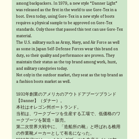
among backpackers. In 1979, a new style “Danner Light”
was released as the first in the world to use Gore-Tex in a
boot. Even today, using Gore-Tex in a new style of boots
requires a physical sample to be approved on Gore-Tex
standards. Only those that passed this test can use Gore-Tex
material.
The U.S. military such as Army, Navy, and Air Force as well
as some in Japan Self-Defense Forces wear this brand on
duty, so their quality and performance are proven. They
maintain their status as the top brand among work, hunt,
and military categories today.
Not only in the outdoor market, they seat as the top brand as
a fashion boots market as well.
1932年創業のアメリカのアウトドアブーツブランド
【Danner】（ダナー）。
本社はオレゴン州ポートランド。
当初は、ワークブーツを生産する工場で、低価格のワ
ークブーツを製造・販売。
第二次世界大戦中に、「造船所の靴」と呼ばれる樵用
の作業靴メーカーとして有名になった。