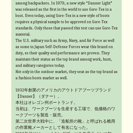
among backpackers. In 1979, a new style “Danner Light”
was released as the first in the world to use Gore-Tex in a
boot. Even today, using Gore-Tex in a new style of boots
requires a physical sample to be approved on Gore-Tex
standards. Only those that passed this test can use Gore-Tex
material.
The U.S. military such as Army, Navy, and Air Force as well
as some in Japan Self-Defense Forces wear this brand on
duty, so their quality and performance are proven. They
maintain their status as the top brand among work, hunt,
and military categories today.
Not only in the outdoor market, they seat as the top brand as
a fashion boots market as well.
1932年創業のアメリカのアウトドアブーツブランド
【Danner】（ダナー）。
本社はオレゴン州ポートランド。
当初は、ワークブーツを生産する工場で、低価格のワ
ークブーツを製造・販売。
第二次世界大戦中に、「造船所の靴」と呼ばれる樵用
の作業靴メーカーとして有名になった。