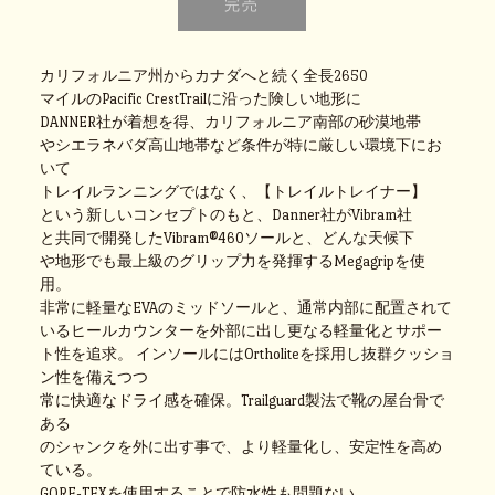
カリフォルニア州からカナダへと続く全長2650
マイルのPacific CrestTrailに沿った険しい地形に
DANNER社が着想を得、カリフォルニア南部の砂漠地帯
やシエラネバダ高山地帯など条件が特に厳しい環境下にお
いて
トレイルランニングではなく、【トレイルトレイナー】
という新しいコンセプトのもと、Danner社がVibram社
と共同で開発したVibram®460ソールと、どんな天候下
や地形でも最上級のグリップ力を発揮するMegagripを使
用。
非常に軽量なEVAのミッドソールと、通常内部に配置されて
いるヒールカウンターを外部に出し更なる軽量化とサポー
ト性を追求。
インソールにはOrtholiteを採用し抜群クッショ
ン性を備えつつ
常に快適なドライ感を確保。Trailguard製法で靴の屋台骨で
ある
のシャンクを外に出す事で、より軽量化し、安定性を高め
ている。
GORE-TEXを使用することで防水性も問題ない。