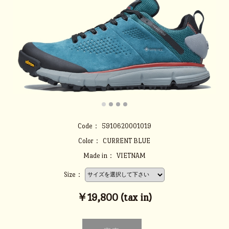
Code：
5910620001019
Color：
CURRENT BLUE
Made in：
VIETNAM
Size：
￥19,800 (tax in)