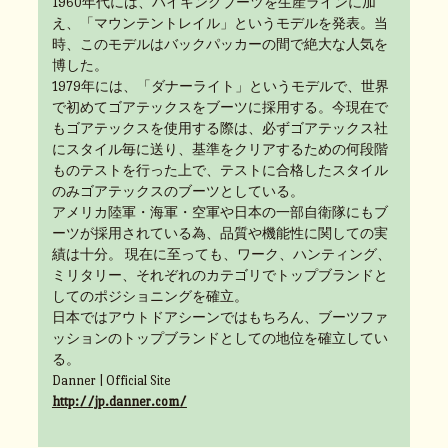
1960年代には、ハイキングブーツを生産ラインに加
え、「マウンテントレイル」というモデルを発表。当
時、このモデルはバックパッカーの間で絶大な人気を
博した。
1979年には、「ダナーライト」というモデルで、世界
で初めてゴアテックスをブーツに採用する。今現在で
もゴアテックスを使用する際は、必ずゴアテックス社
にスタイル毎に送り、基準をクリアするための何段階
ものテストを行った上で、テストに合格したスタイル
のみゴアテックスのブーツとしている。
アメリカ陸軍・海軍・空軍や日本の一部自衛隊にもブ
ーツが採用されている為、品質や機能性に関しての実
績は十分。 現在に至っても、ワーク、ハンティング、
ミリタリー、それぞれのカテゴリでトップブランドと
してのポジショニングを確立。
日本ではアウトドアシーンではもちろん、ブーツファ
ッションのトップブランドとしての地位を確立してい
る。
Danner | Official Site
http://jp.danner.com/