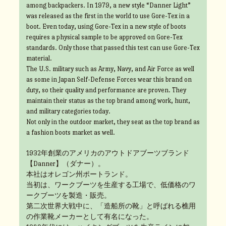
among backpackers. In 1979, a new style “Danner Light”
was released as the first in the world to use Gore-Tex in a
boot. Even today, using Gore-Tex in a new style of boots
requires a physical sample to be approved on Gore-Tex
standards. Only those that passed this test can use Gore-Tex
material.
The U.S. military such as Army, Navy, and Air Force as well
as some in Japan Self-Defense Forces wear this brand on
duty, so their quality and performance are proven. They
maintain their status as the top brand among work, hunt,
and military categories today.
Not only in the outdoor market, they seat as the top brand as
a fashion boots market as well.
1932年創業のアメリカのアウトドアブーツブランド
【Danner】（ダナー）。
本社はオレゴン州ポートランド。
当初は、ワークブーツを生産する工場で、低価格のワ
ークブーツを製造・販売。
第二次世界大戦中に、「造船所の靴」と呼ばれる樵用
の作業靴メーカーとして有名になった。