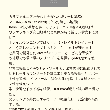
カリフォルニア州からカナダへと続く全長2650
マイルのPacific CrestTrailに沿った険しい地形に
DANNER社が着想を得、カリフォルニア南部の砂漠地帯
やシエラネバダ高山地帯など条件が特に厳しい環境下にお
いて
トレイルランニングではなく、【トレイルトレイナー】
という新しいコンセプトのもと、Danner社がVibram社
と共同で開発したVibram®460ソールと、どんな天候下
や地形でも最上級のグリップ力を発揮するMegagripを使
用。
非常に軽量なEVAのミッドソールと、通常内部に配置されて
いるヒールカウンターを外部に出し更なる軽量化とサポー
ト性を追求。
インソールにはOrtholiteを採用し抜群クッショ
ン性を備えつつ
常に快適なドライ感を確保。Trailguard製法で靴の屋台骨で
ある
のシャンクを外に出す事で、より軽量化し、安定性を高め
ている。
GORE-TEXを使用することで防水性も問題ない。