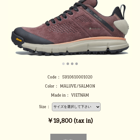
Code：
5910610001020
Color：
MALUVE/SALMON
Made in：
VIETNAM
Size：
￥19,800 (tax in)