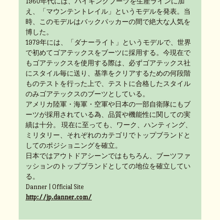
1960年代には、ハイキングブーツを生産ラインに加
え、「マウンテントレイル」というモデルを発表。当
時、このモデルはバックパッカーの間で絶大な人気を
博した。
1979年には、「ダナーライト」というモデルで、世界
で初めてゴアテックスをブーツに採用する。今現在で
もゴアテックスを使用する際は、必ずゴアテックス社
にスタイル毎に送り、基準をクリアするための何段階
ものテストを行った上で、テストに合格したスタイル
のみゴアテックスのブーツとしている。
アメリカ陸軍・海軍・空軍や日本の一部自衛隊にもブ
ーツが採用されている為、品質や機能性に関しての実
績は十分。 現在に至っても、ワーク、ハンティング、
ミリタリー、それぞれのカテゴリでトップブランドと
してのポジショニングを確立。
日本ではアウトドアシーンではもちろん、ブーツファ
ッションのトップブランドとしての地位を確立してい
る。
Danner | Official Site
http://jp.danner.com/