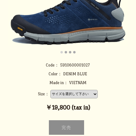
Code：
5910600001027
Color：
DENIM BLUE
Made in：
VIETNAM
Size：
￥19,800 (tax in)