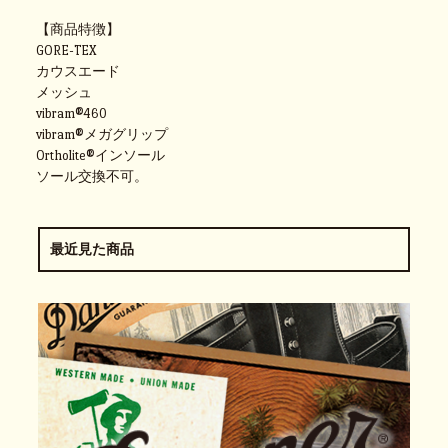
【商品特徴】
GORE-TEX
カウスエード
メッシュ
vibram®460
vibram®メガグリップ
Ortholite®インソール
ソール交換不可。
最近見た商品