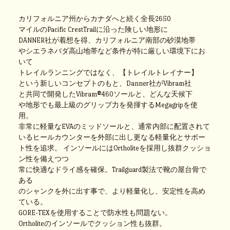
カリフォルニア州からカナダへと続く全長2650
マイルのPacific CrestTrailに沿った険しい地形に
DANNER社が着想を得、カリフォルニア南部の砂漠地帯
やシエラネバダ高山地帯など条件が特に厳しい環境下にお
いて
トレイルランニングではなく、【トレイルトレイナー】
という新しいコンセプトのもと、Danner社がVibram社
と共同で開発したVibram®460ソールと、どんな天候下
や地形でも最上級のグリップ力を発揮するMegagripを使
用。
非常に軽量なEVAのミッドソールと、通常内部に配置されて
いるヒールカウンターを外部に出し更なる軽量化とサポー
ト性を追求。
インソールにはOrtholiteを採用し抜群クッショ
ン性を備えつつ
常に快適なドライ感を確保。Trailguard製法で靴の屋台骨で
ある
のシャンクを外に出す事で、より軽量化し、安定性を高め
ている。
GORE-TEXを使用することで防水性も問題ない。
Ortholiteのインソールでクッション性も抜群。