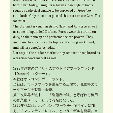
boot. Even today, using Gore-Tex in a new style of boots
requires a physical sample to be approved on Gore-Tex
standards. Only those that passed this test can use Gore-Tex
material.
The U.S. military such as Army, Navy, and Air Force as well
as some in Japan Self-Defense Forces wear this brand on
duty, so their quality and performance are proven. They
maintain their status as the top brand among work, hunt,
and military categories today.
Not only in the outdoor market, they seat as the top brand as
a fashion boots market as well.
1932年創業のアメリカのアウトドアブーツブランド
【Danner】（ダナー）。
本社はオレゴン州ポートランド。
当初は、ワークブーツを生産する工場で、低価格のワ
ークブーツを製造・販売。
第二次世界大戦中に、「造船所の靴」と呼ばれる樵用
の作業靴メーカーとして有名になった。
1960年代には、ハイキングブーツを生産ラインに加
え、「マウンテントレイル」というモデルを発表。当