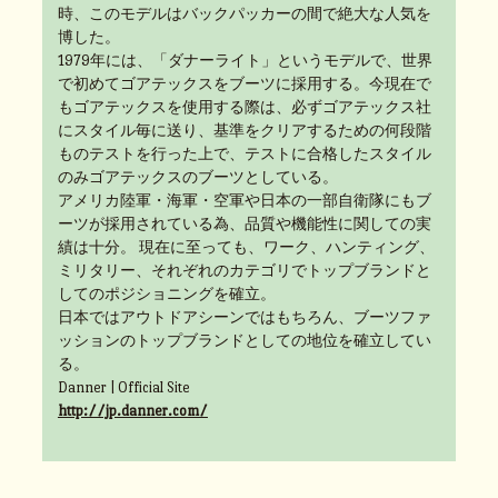
時、このモデルはバックパッカーの間で絶大な人気を
博した。
1979年には、「ダナーライト」というモデルで、世界
で初めてゴアテックスをブーツに採用する。今現在で
もゴアテックスを使用する際は、必ずゴアテックス社
にスタイル毎に送り、基準をクリアするための何段階
ものテストを行った上で、テストに合格したスタイル
のみゴアテックスのブーツとしている。
アメリカ陸軍・海軍・空軍や日本の一部自衛隊にもブ
ーツが採用されている為、品質や機能性に関しての実
績は十分。 現在に至っても、ワーク、ハンティング、
ミリタリー、それぞれのカテゴリでトップブランドと
してのポジショニングを確立。
日本ではアウトドアシーンではもちろん、ブーツファ
ッションのトップブランドとしての地位を確立してい
る。
Danner | Official Site
http://jp.danner.com/