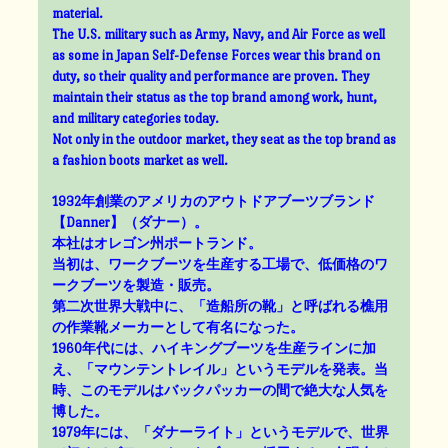
material.
The U.S. military such as Army, Navy, and Air Force as well
as some in Japan Self-Defense Forces wear this brand on
duty, so their quality and performance are proven. They
maintain their status as the top brand among work, hunt,
and military categories today.
Not only in the outdoor market, they seat as the top brand as
a fashion boots market as well.
1932年創業のアメリカのアウトドアブーツブランド
【Danner】（ダナー）。
本社はオレゴン州ポートランド。
当初は、ワークブーツを生産する工場で、低価格のワ
ークブーツを製造・販売。
第二次世界大戦中に、「造船所の靴」と呼ばれる樵用
の作業靴メーカーとして有名になった。
1960年代には、ハイキングブーツを生産ラインに加
え、「マウンテントレイル」というモデルを発表。当
時、このモデルはバックパッカーの間で絶大な人気を
博した。
1979年には、「ダナーライト」というモデルで、世界