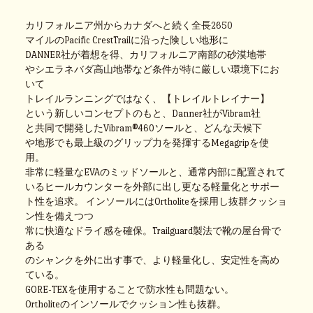
カリフォルニア州からカナダへと続く全長2650
マイルのPacific CrestTrailに沿った険しい地形に
DANNER社が着想を得、カリフォルニア南部の砂漠地帯
やシエラネバダ高山地帯など条件が特に厳しい環境下にお
いて
トレイルランニングではなく、【トレイルトレイナー】
という新しいコンセプトのもと、Danner社がVibram社
と共同で開発したVibram®460ソールと、どんな天候下
や地形でも最上級のグリップ力を発揮するMegagripを使
用。
非常に軽量なEVAのミッドソールと、通常内部に配置されて
いるヒールカウンターを外部に出し更なる軽量化とサポー
ト性を追求。
インソールにはOrtholiteを採用し抜群クッショ
ン性を備えつつ
常に快適なドライ感を確保。Trailguard製法で靴の屋台骨で
ある
のシャンクを外に出す事で、より軽量化し、安定性を高め
ている。
GORE-TEXを使用することで防水性も問題ない。
Ortholiteのインソールでクッション性も抜群。