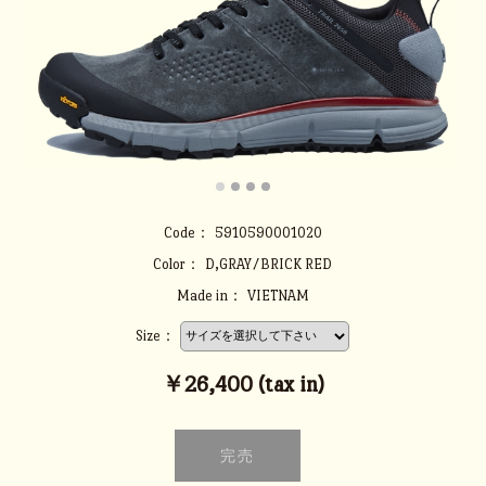
Code：
5910590001020
Color：
D,GRAY/BRICK RED
Made in：
VIETNAM
Size：
￥26,400 (tax in)