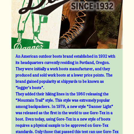
An American outdoor boots brand established in 1932 with
its headquarters currently residing in Portland, Oregon.
They were initially a work boots manufacturer, and they
produced and sold work boots at a lower price points. The
brand gained popularity at shipyards to be known as
“logger’s boots”.
They added their hiking lines in the 1960 releasing the
“Mountain Trail” style. This style was extremely popular
among backpackers. In 1979, a new style “Danner Light”
was released as the first in the world to use Gore-Tex in a
boot. Even today, using Gore-Tex in a new style of boots
requires a physical sample to be approved on Gore-Tex
standards. Only those that passed this test can use Gore-Tex