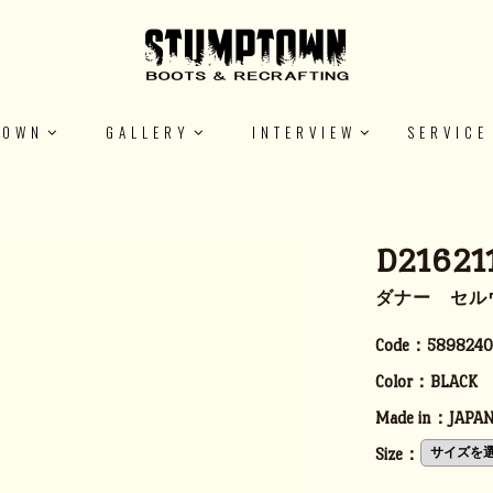
TOWN
GALLERY
INTERVIEW
SERVICE
D21621
ダナー セルウ
Code：
5898240
Color：
BLACK
Made in：
JAPA
Size：