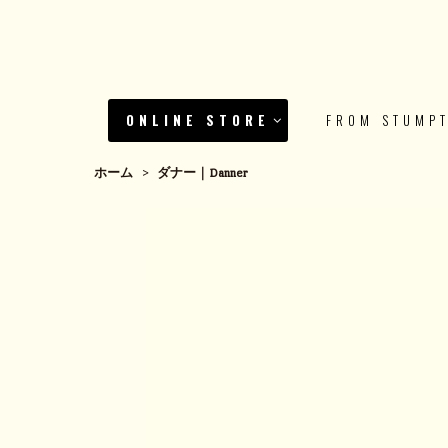
ONLINE STORE
FROM STUMP
ホーム
>
ダナー｜Danner