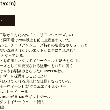
ax in)
の日本工場が生んだ名作『チロリアンシューズ』の
て同工場で20年以上も前に生産されていた
とに、チロリアンシューズ特有の適度なボリュームと
ない洗練されたシルエットが見事に再現された
足となっている。
トを使用したグッドイヤーウェルト製法を採用し
ーズとして重要視される堅牢性も非常に高く
は今やお馴染みとなったHORWEEN社の
レザーを採用することにより
匂わせてくれる現代的な仕様となっている。
ーウィーン社製 クロムエクセルレザー
VA ミッドソール
RAM®#1136 ラギットソール、
ドイヤーウェルト製法
相当