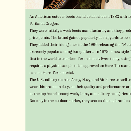
An American outdoor boots brand established in 1932 with its
Portland, Oregon.
They were initially a work boots manufacturer, and they prod
price points. The brand gained popularity at shipyards to be 
They added their hiking lines in the 1960 releasing the “Mount
extremely popular among backpackers. In 1979, a new style 
first in the world to use Gore-Tex in a boot. Even today, usin
requires a physical sample to be approved on Gore-Tex standa
can use Gore-Tex material.
The U.S. military such as Army, Navy, and Air Force as well 
wear this brand on duty, so their quality and performance ar
as the top brand among work, hunt, and military categories t
Not only in the outdoor market, they seat as the top brand as