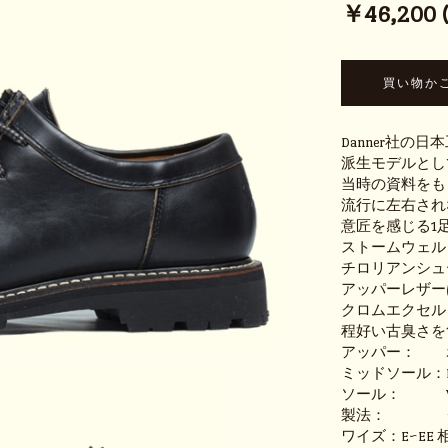
￥46,200 (t
Danner社
派生モデルとし
当時の資料をも
流行に左右され
意匠を感じる1
ストームウェル
チロリアンシュ
アッパーレザー
クロムエクセル
程好い古臭さを
アッパー： ホ
ミッドソール：E
ソール： VIB
製法： グッ
ワイズ：E~EE 