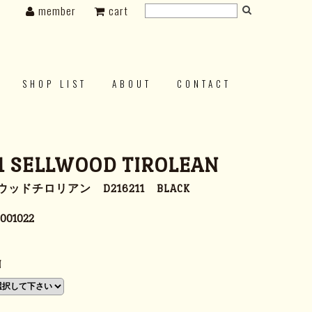
member
cart
SHOP LIST
ABOUT
CONTACT
1 SELLWOOD TIROLEAN
ッドチロリアン D216211 BLACK
001022
N