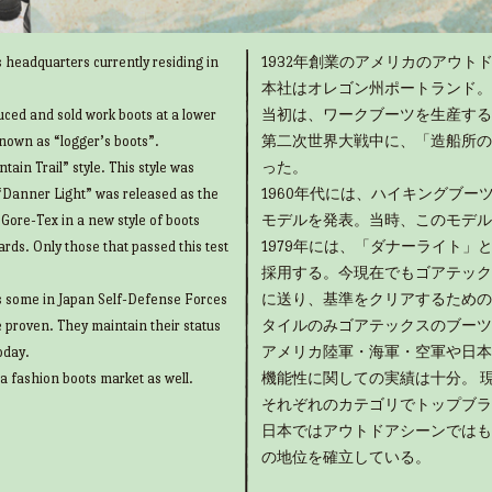
 headquarters currently residing in
1932年創業のアメリカのアウトド
本社はオレゴン州ポートランド。
uced and sold work boots at a lower
当初は、ワークブーツを生産する
known as “logger’s boots”.
第二次世界大戦中に、「造船所の
ain Trail” style. This style was
った。
“Danner Light” was released as the
1960年代には、ハイキングブ
g Gore-Tex in a new style of boots
モデルを発表。当時、このモデル
rds. Only those that passed this test
1979年には、「ダナーライト
採用する。今現在でもゴアテック
as some in Japan Self-Defense Forces
に送り、基準をクリアするための
e proven. They maintain their status
タイルのみゴアテックスのブーツ
oday.
アメリカ陸軍・海軍・空軍や日本
 a fashion boots market as well.
機能性に関しての実績は十分。 
それぞれのカテゴリでトップブラ
日本ではアウトドアシーンではも
の地位を確立している。