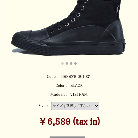
Code：
5898210001021
Color：
BLACK
Made in：
VIETNAM
Size：
￥6,589 (tax in)