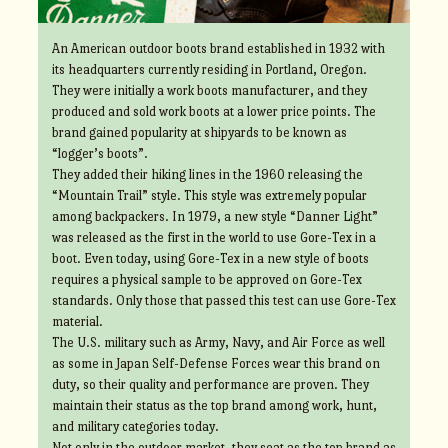
An American outdoor boots brand established in 1932 with
its headquarters currently residing in Portland, Oregon.
They were initially a work boots manufacturer, and they
produced and sold work boots at a lower price points. The
brand gained popularity at shipyards to be known as
“logger’s boots”.
They added their hiking lines in the 1960 releasing the
“Mountain Trail” style. This style was extremely popular
among backpackers. In 1979, a new style “Danner Light”
was released as the first in the world to use Gore-Tex in a
boot. Even today, using Gore-Tex in a new style of boots
requires a physical sample to be approved on Gore-Tex
standards. Only those that passed this test can use Gore-Tex
material.
The U.S. military such as Army, Navy, and Air Force as well
as some in Japan Self-Defense Forces wear this brand on
duty, so their quality and performance are proven. They
maintain their status as the top brand among work, hunt,
and military categories today.
Not only in the outdoor market, they seat as the top brand as