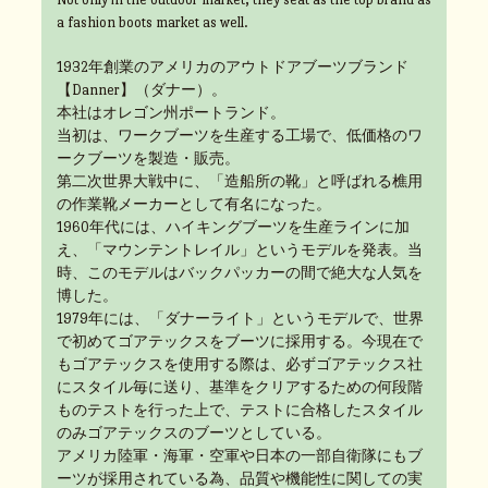
a fashion boots market as well.
1932年創業のアメリカのアウトドアブーツブランド
【Danner】（ダナー）。
本社はオレゴン州ポートランド。
当初は、ワークブーツを生産する工場で、低価格のワ
ークブーツを製造・販売。
第二次世界大戦中に、「造船所の靴」と呼ばれる樵用
の作業靴メーカーとして有名になった。
1960年代には、ハイキングブーツを生産ラインに加
え、「マウンテントレイル」というモデルを発表。当
時、このモデルはバックパッカーの間で絶大な人気を
博した。
1979年には、「ダナーライト」というモデルで、世界
で初めてゴアテックスをブーツに採用する。今現在で
もゴアテックスを使用する際は、必ずゴアテックス社
にスタイル毎に送り、基準をクリアするための何段階
ものテストを行った上で、テストに合格したスタイル
のみゴアテックスのブーツとしている。
アメリカ陸軍・海軍・空軍や日本の一部自衛隊にもブ
ーツが採用されている為、品質や機能性に関しての実