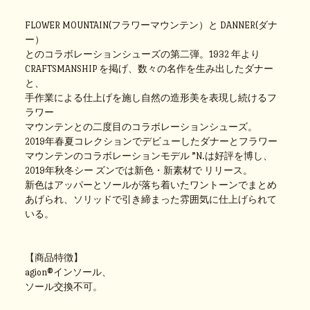
FLOWER MOUNTAIN(フラワーマウンテン）と DANNER(ダナ
ー）
とのコラボレーションシューズの第二弾。1932 年より
CRAFTSMANSHIP を掲げ、数々の名作を生み出したダナー
と、
手作業による仕上げを施し自然の造形美を表現し続けるフ
ラワー
マウンテンとの二度目のコラボレーションシューズ。
2019年春夏コレクションでデビューしたダナーとフラワー
マウンテンのコラボレーションモデル ”N.は好評を博し、
2019年秋冬シー ズンでは新色・新素材で リリース。
新色はアッパーとソールが落ち着いたワントーンでまとめ
あげられ、ソリッドで引き締まった雰囲気に仕上げられて
いる。
【商品特徴】
agion®インソール、
ソール交換不可。