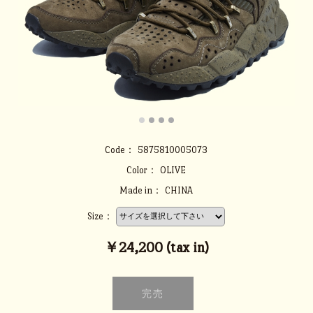
Code：
5875810005073
Color：
OLIVE
Made in：
CHINA
Size：
￥24,200 (tax in)