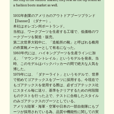
a fashion boots market as well.
1932年創業のアメリカのアウトドアブーツブランド
【Danner】（ダナー）。
本社はオレゴン州ポートランド。
当初は、ワークブーツを生産する工場で、低価格のワ
ークブーツを製造・販売。
第二次世界大戦中に、「造船所の靴」と呼ばれる樵用
の作業靴メーカーとして有名になった。
1960年代には、ハイキングブーツを生産ラインに加
え、「マウンテントレイル」というモデルを発表。当
時、このモデルはバックパッカーの間で絶大な人気を
博した。
1979年には、「ダナーライト」というモデルで、世界
で初めてゴアテックスをブーツに採用する。今現在で
もゴアテックスを使用する際は、必ずゴアテックス社
にスタイル毎に送り、基準をクリアするための何段階
ものテストを行った上で、テストに合格したスタイル
のみゴアテックスのブーツとしている。
アメリカ陸軍・海軍・空軍や日本の一部自衛隊にもブ
ーツが採用されている為、品質や機能性に関しての実