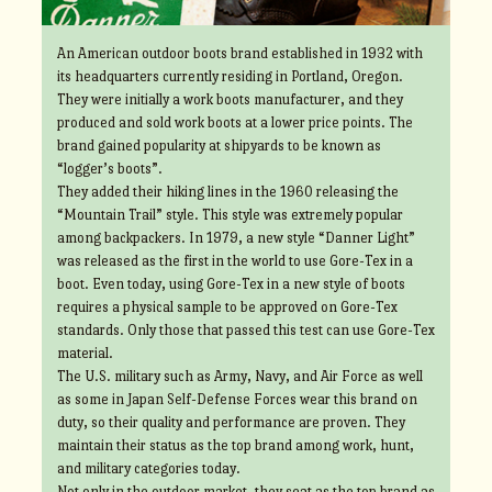
An American outdoor boots brand established in 1932 with
its headquarters currently residing in Portland, Oregon.
They were initially a work boots manufacturer, and they
produced and sold work boots at a lower price points. The
brand gained popularity at shipyards to be known as
“logger’s boots”.
They added their hiking lines in the 1960 releasing the
“Mountain Trail” style. This style was extremely popular
among backpackers. In 1979, a new style “Danner Light”
was released as the first in the world to use Gore-Tex in a
boot. Even today, using Gore-Tex in a new style of boots
requires a physical sample to be approved on Gore-Tex
standards. Only those that passed this test can use Gore-Tex
material.
The U.S. military such as Army, Navy, and Air Force as well
as some in Japan Self-Defense Forces wear this brand on
duty, so their quality and performance are proven. They
maintain their status as the top brand among work, hunt,
and military categories today.
Not only in the outdoor market, they seat as the top brand as