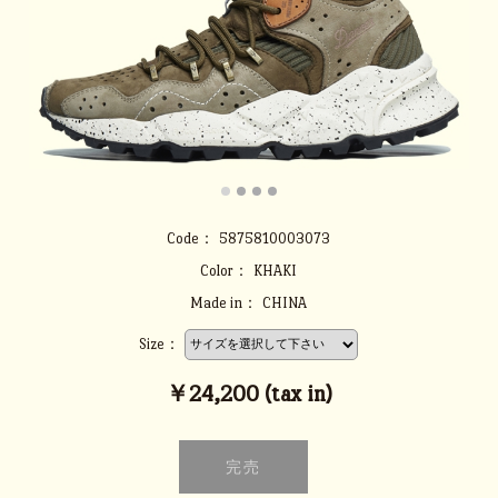
Code：
5875810003073
Color：
KHAKI
Made in：
CHINA
Size：
￥24,200 (tax in)