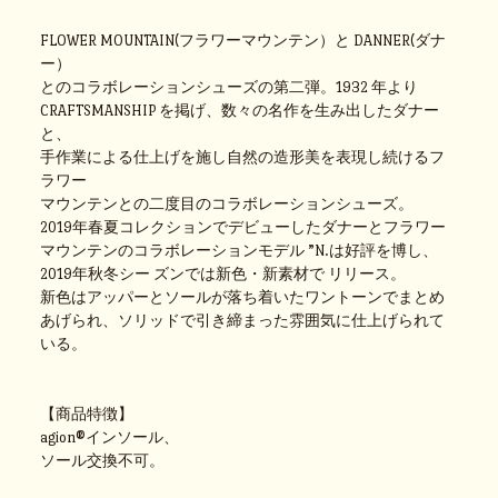
FLOWER MOUNTAIN(フラワーマウンテン）と DANNER(ダナ
ー）
とのコラボレーションシューズの第二弾。1932 年より
CRAFTSMANSHIP を掲げ、数々の名作を生み出したダナー
と、
手作業による仕上げを施し自然の造形美を表現し続けるフ
ラワー
マウンテンとの二度目のコラボレーションシューズ。
2019年春夏コレクションでデビューしたダナーとフラワー
マウンテンのコラボレーションモデル ”N.は好評を博し、
2019年秋冬シー ズンでは新色・新素材で リリース。
新色はアッパーとソールが落ち着いたワントーンでまとめ
あげられ、ソリッドで引き締まった雰囲気に仕上げられて
いる。
【商品特徴】
agion®インソール、
ソール交換不可。