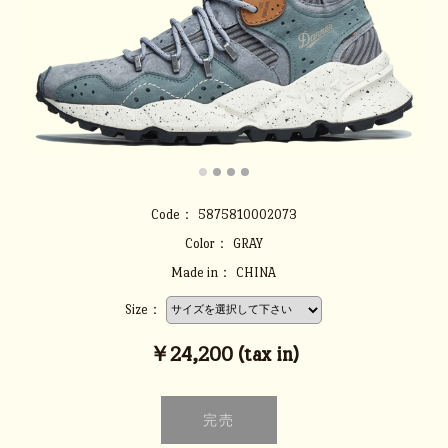
Code：
5875810002073
Color：
GRAY
Made in：
CHINA
Size：
￥24,200 (tax in)