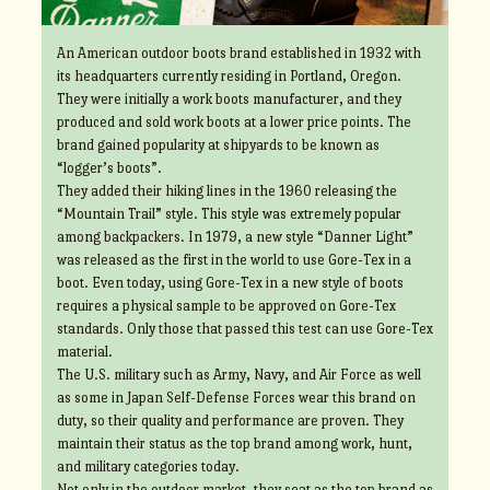
An American outdoor boots brand established in 1932 with
its headquarters currently residing in Portland, Oregon.
They were initially a work boots manufacturer, and they
produced and sold work boots at a lower price points. The
brand gained popularity at shipyards to be known as
“logger’s boots”.
They added their hiking lines in the 1960 releasing the
“Mountain Trail” style. This style was extremely popular
among backpackers. In 1979, a new style “Danner Light”
was released as the first in the world to use Gore-Tex in a
boot. Even today, using Gore-Tex in a new style of boots
requires a physical sample to be approved on Gore-Tex
standards. Only those that passed this test can use Gore-Tex
material.
The U.S. military such as Army, Navy, and Air Force as well
as some in Japan Self-Defense Forces wear this brand on
duty, so their quality and performance are proven. They
maintain their status as the top brand among work, hunt,
and military categories today.
Not only in the outdoor market, they seat as the top brand as