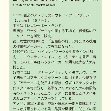
a fashion boots market as well.
1932年創業のアメリカのアウトドアブーツブランド
【Danner】（ダナー）。
本社はオレゴン州ポートランド。
当初は、ワークブーツを生産する工場で、低価格のワ
ークブーツを製造・販売。
第二次世界大戦中に、「造船所の靴」と呼ばれる樵用
の作業靴メーカーとして有名になった。
1960年代には、ハイキングブーツを生産ラインに加
え、「マウンテントレイル」というモデルを発表。当
時、このモデルはバックパッカーの間で絶大な人気を
博した。
1979年には、「ダナーライト」というモデルで、世界
で初めてゴアテックスをブーツに採用する。今現在で
もゴアテックスを使用する際は、必ずゴアテックス社
にスタイル毎に送り、基準をクリアするための何段階
ものテストを行った上で、テストに合格したスタイル
のみゴアテックスのブーツとしている。
アメリカ陸軍・海軍・空軍や日本の一部自衛隊にもブ
ーツが採用されている為、品質や機能性に関しての実