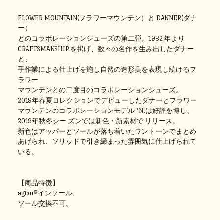
FLOWER MOUNTAIN(フラワーマウンテン）と DANNER(ダナ
ー）
とのコラボレーションシューズの第二弾。1932 年より
CRAFTSMANSHIP を掲げ、数々の名作を生み出したダナー
と、
手作業による仕上げを施し自然の造形美を表現し続けるフ
ラワー
マウンテンとの二度目のコラボレーションシューズ。
2019年春夏コレクションでデビューしたダナーとフラワー
マウンテンのコラボレーションモデル ”N.は好評を博し、
2019年秋冬シー ズンでは新色・新素材で リリース。
新色はアッパーとソールが落ち着いたワントーンでまとめ
あげられ、ソリッドで引き締まった雰囲気に仕上げられて
いる。
【商品特徴】
agion®インソール、
ソール交換不可。