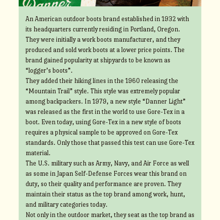
An American outdoor boots brand established in 1932 with
its headquarters currently residing in Portland, Oregon.
They were initially a work boots manufacturer, and they
produced and sold work boots at a lower price points. The
brand gained popularity at shipyards to be known as
“logger’s boots”.
They added their hiking lines in the 1960 releasing the
“Mountain Trail” style. This style was extremely popular
among backpackers. In 1979, a new style “Danner Light”
was released as the first in the world to use Gore-Tex in a
boot. Even today, using Gore-Tex in a new style of boots
requires a physical sample to be approved on Gore-Tex
standards. Only those that passed this test can use Gore-Tex
material.
The U.S. military such as Army, Navy, and Air Force as well
as some in Japan Self-Defense Forces wear this brand on
duty, so their quality and performance are proven. They
maintain their status as the top brand among work, hunt,
and military categories today.
Not only in the outdoor market, they seat as the top brand as