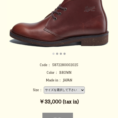
Code：
5872280002025
Color：
BROWN
Made in：
JAPAN
Size：
￥33,000 (tax in)