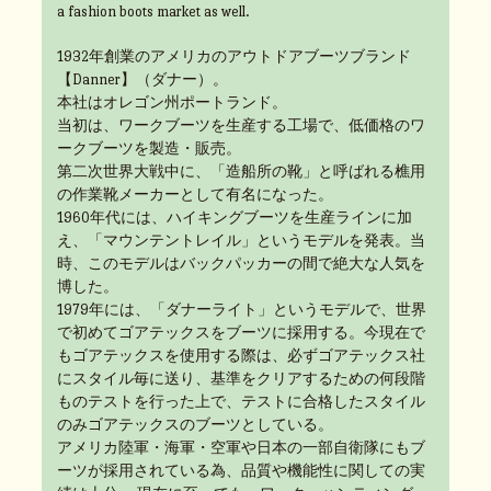
a fashion boots market as well.
1932年創業のアメリカのアウトドアブーツブランド
【Danner】（ダナー）。
本社はオレゴン州ポートランド。
当初は、ワークブーツを生産する工場で、低価格のワ
ークブーツを製造・販売。
第二次世界大戦中に、「造船所の靴」と呼ばれる樵用
の作業靴メーカーとして有名になった。
1960年代には、ハイキングブーツを生産ラインに加
え、「マウンテントレイル」というモデルを発表。当
時、このモデルはバックパッカーの間で絶大な人気を
博した。
1979年には、「ダナーライト」というモデルで、世界
で初めてゴアテックスをブーツに採用する。今現在で
もゴアテックスを使用する際は、必ずゴアテックス社
にスタイル毎に送り、基準をクリアするための何段階
ものテストを行った上で、テストに合格したスタイル
のみゴアテックスのブーツとしている。
アメリカ陸軍・海軍・空軍や日本の一部自衛隊にもブ
ーツが採用されている為、品質や機能性に関しての実