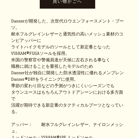
Dannerが開発した、次世代ロウエンフォースメント・ブー
ツ。
耐水フルグレインレザーと通気性の高いメッシュ素材のコ
ンビアッパーに
ライトハイクモデルのソールとして新定番となった
VIBRAM®FUGAソールを採用。
米国の警察官や警備員達が天候に左右される事なく
職務に就けることを重視したモデルのため
Danner社が独自に開発した防水透湿性に優れるメンブレン
Danner®DRYをライニングに使用。
季節の変わり目などの予測がつきにくいシーズンでも
タウンユースはもちろんアウトドアシーンにおける多方面
で
活躍が期待できる新定番のタクティカルブーツとなってい
る。
アッパー： 耐水フルグレインレザー、ナイロンメッシ
ュ、
ミッドソール：VIBRAM®SPE ミッドソール