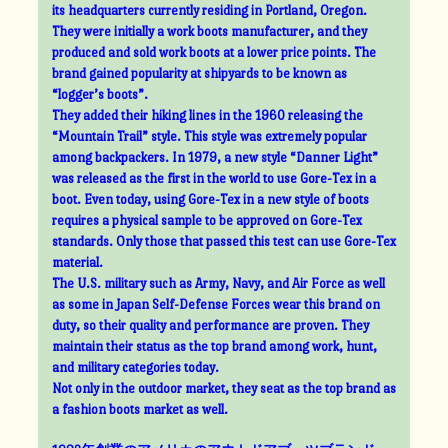
its headquarters currently residing in Portland, Oregon.
They were initially a work boots manufacturer, and they
produced and sold work boots at a lower price points. The
brand gained popularity at shipyards to be known as
“logger’s boots”.
They added their hiking lines in the 1960 releasing the
“Mountain Trail” style. This style was extremely popular
among backpackers. In 1979, a new style “Danner Light”
was released as the first in the world to use Gore-Tex in a
boot. Even today, using Gore-Tex in a new style of boots
requires a physical sample to be approved on Gore-Tex
standards. Only those that passed this test can use Gore-Tex
material.
The U.S. military such as Army, Navy, and Air Force as well
as some in Japan Self-Defense Forces wear this brand on
duty, so their quality and performance are proven. They
maintain their status as the top brand among work, hunt,
and military categories today.
Not only in the outdoor market, they seat as the top brand as
a fashion boots market as well.