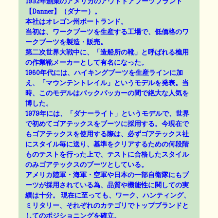
1932年創業のアメリカのアウトドアブーツブランド
【Danner】（ダナー）。
本社はオレゴン州ポートランド。
当初は、ワークブーツを生産する工場で、低価格のワ
ークブーツを製造・販売。
第二次世界大戦中に、「造船所の靴」と呼ばれる樵用
の作業靴メーカーとして有名になった。
1960年代には、ハイキングブーツを生産ラインに加
え、「マウンテントレイル」というモデルを発表。当
時、このモデルはバックパッカーの間で絶大な人気を
博した。
1979年には、「ダナーライト」というモデルで、世界
で初めてゴアテックスをブーツに採用する。今現在で
もゴアテックスを使用する際は、必ずゴアテックス社
にスタイル毎に送り、基準をクリアするための何段階
ものテストを行った上で、テストに合格したスタイル
のみゴアテックスのブーツとしている。
アメリカ陸軍・海軍・空軍や日本の一部自衛隊にもブ
ーツが採用されている為、品質や機能性に関しての実
績は十分。 現在に至っても、ワーク、ハンティング、
ミリタリー、それぞれのカテゴリでトップブランドと
してのポジショニングを確立。