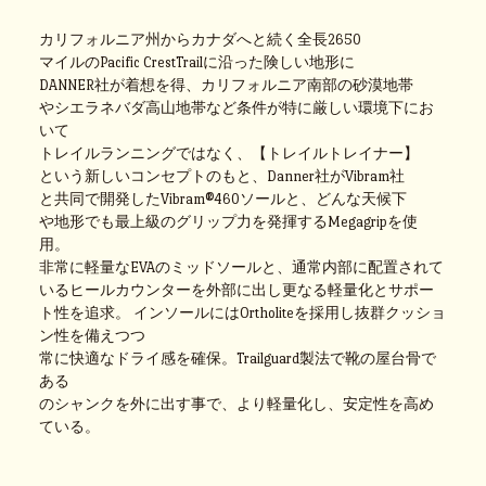
カリフォルニア州からカナダへと続く全長2650
マイルのPacific CrestTrailに沿った険しい地形に
DANNER社が着想を得、カリフォルニア南部の砂漠地帯
やシエラネバダ高山地帯など条件が特に厳しい環境下にお
いて
トレイルランニングではなく、【トレイルトレイナー】
という新しいコンセプトのもと、Danner社がVibram社
と共同で開発したVibram®460ソールと、どんな天候下
や地形でも最上級のグリップ力を発揮するMegagripを使
用。
非常に軽量なEVAのミッドソールと、通常内部に配置されて
いるヒールカウンターを外部に出し更なる軽量化とサポー
ト性を追求。
インソールにはOrtholiteを採用し抜群クッショ
ン性を備えつつ
常に快適なドライ感を確保。Trailguard製法で靴の屋台骨で
ある
のシャンクを外に出す事で、より軽量化し、安定性を高め
ている。