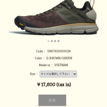
Code：
5867920001024
Color：
D.BROWN/GREEN
Made in：
VIETNAM
Size：
￥17,600 (tax in)