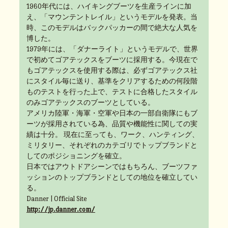
1960年代には、ハイキングブーツを生産ラインに加
え、「マウンテントレイル」というモデルを発表。当
時、このモデルはバックパッカーの間で絶大な人気を
博した。
1979年には、「ダナーライト」というモデルで、世界
で初めてゴアテックスをブーツに採用する。今現在で
もゴアテックスを使用する際は、必ずゴアテックス社
にスタイル毎に送り、基準をクリアするための何段階
ものテストを行った上で、テストに合格したスタイル
のみゴアテックスのブーツとしている。
アメリカ陸軍・海軍・空軍や日本の一部自衛隊にもブ
ーツが採用されている為、品質や機能性に関しての実
績は十分。 現在に至っても、ワーク、ハンティング、
ミリタリー、それぞれのカテゴリでトップブランドと
してのポジショニングを確立。
日本ではアウトドアシーンではもちろん、ブーツファ
ッションのトップブランドとしての地位を確立してい
る。
Danner | Official Site
http://jp.danner.com/