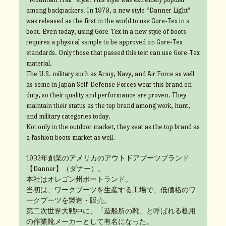
among backpackers. In 1979, a new style “Danner Light”
was released as the first in the world to use Gore-Tex in a
boot. Even today, using Gore-Tex in a new style of boots
requires a physical sample to be approved on Gore-Tex
standards. Only those that passed this test can use Gore-Tex
material.
The U.S. military such as Army, Navy, and Air Force as well
as some in Japan Self-Defense Forces wear this brand on
duty, so their quality and performance are proven. They
maintain their status as the top brand among work, hunt,
and military categories today.
Not only in the outdoor market, they seat as the top brand as
a fashion boots market as well.
1932年創業のアメリカのアウトドアブーツブランド
【Danner】（ダナー）。
本社はオレゴン州ポートランド。
当初は、ワークブーツを生産する工場で、低価格のワ
ークブーツを製造・販売。
第二次世界大戦中に、「造船所の靴」と呼ばれる樵用
の作業靴メーカーとして有名になった。