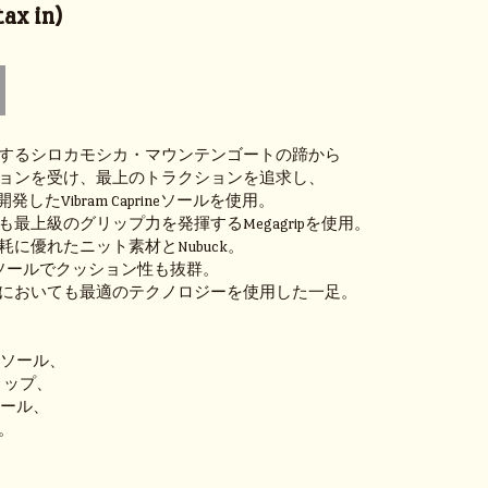
ax in)
するシロカモシカ・マウンテンゴートの蹄から
ョンを受け、最上のトラクションを追求し、
開発したVibram Caprineソールを使用。
最上級のグリップ力を発揮するMegagripを使用。
に優れたニット素材とNubuck。
のインソールでクッション性も抜群。
においても最適のテクノロジーを使用した一足。
INEソール、
グリップ、
ンソール、
。