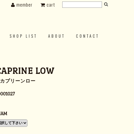
member
cart
SHOP LIST
ABOUT
CONTACT
CAPRINE LOW
3 カプリーンロー
001027
NAM