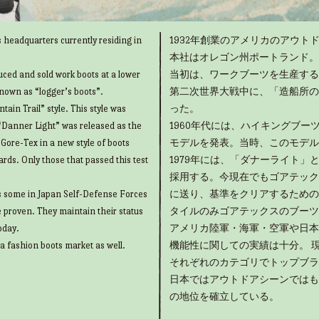
 headquarters currently residing in
1932年創業のアメリカのアウトド
本社はオレゴン州ポートランド。
uced and sold work boots at a lower
当初は、ワークブーツを生産する
known as “logger’s boots”.
第二次世界大戦中に、「造船所の
ain Trail” style. This style was
った。
“Danner Light” was released as the
1960年代には、ハイキングブ
g Gore-Tex in a new style of boots
モデルを発表。当時、このモデル
rds. Only those that passed this test
1979年には、「ダナーライト
採用する。今現在でもゴアテック
as some in Japan Self-Defense Forces
に送り、基準をクリアするための
e proven. They maintain their status
タイルのみゴアテックスのブーツ
oday.
アメリカ陸軍・海軍・空軍や日本
 a fashion boots market as well.
機能性に関しての実績は十分。 
それぞれのカテゴリでトップブラ
日本ではアウトドアシーンではも
の地位を確立している。