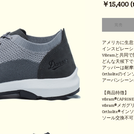
￥15,400 (t
アメリカに生息
インスピレーシ
Vibramと共同で
どんな天候下でも
アッパーは耐摩耗
Ortholite
アーバンシーン
【商品特徴】
vibram®CAPR
vibram®メガ
Ortholite®イ
ソール交換不可