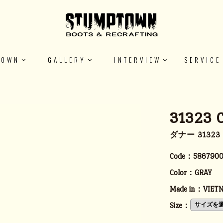
TOWN
GALLERY
INTERVIEW
SERVICE
31323 
ダナー 3132
Code：
5867900
Color：
GRAY
Made in：
VIET
Size：