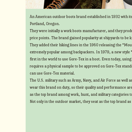
An American outdoor boots brand established in 1932 with its
Portland, Oregon.
They were initially a work boots manufacturer, and they prod
price points. The brand gained popularity at shipyards to be 
They added their hiking lines in the 1960 releasing the “Mount
extremely popular among backpackers. In 1979, a new style 
first in the world to use Gore-Tex in a boot. Even today, usin
requires a physical sample to be approved on Gore-Tex standa
can use Gore-Tex material.
The U.S. military such as Army, Navy, and Air Force as well 
wear this brand on duty, so their quality and performance ar
as the top brand among work, hunt, and military categories t
Not only in the outdoor market, they seat as the top brand as