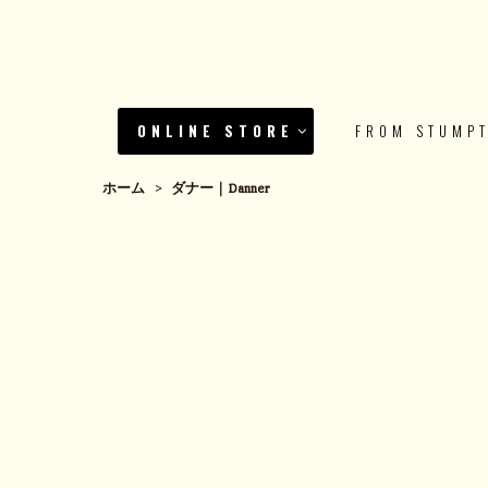
ONLINE STORE
FROM STUMP
ホーム
>
ダナー｜Danner