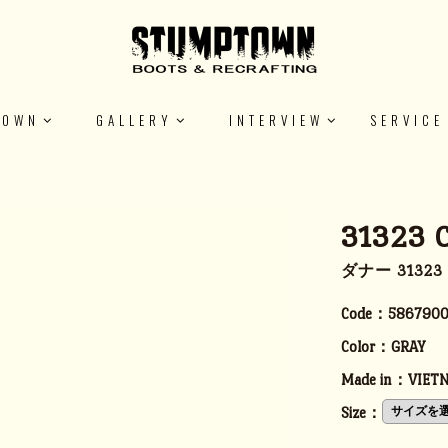
TOWN
GALLERY
INTERVIEW
SERVICE
31323 
ダナー 3132
Code：
5867900
Color：
GRAY
Made in：
VIET
Size：