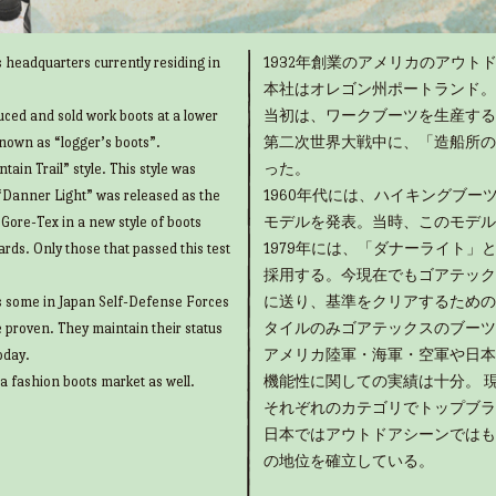
 headquarters currently residing in
1932年創業のアメリカのアウトド
本社はオレゴン州ポートランド。
uced and sold work boots at a lower
当初は、ワークブーツを生産する
known as “logger’s boots”.
第二次世界大戦中に、「造船所の
ain Trail” style. This style was
った。
“Danner Light” was released as the
1960年代には、ハイキングブ
g Gore-Tex in a new style of boots
モデルを発表。当時、このモデル
rds. Only those that passed this test
1979年には、「ダナーライト
採用する。今現在でもゴアテック
as some in Japan Self-Defense Forces
に送り、基準をクリアするための
e proven. They maintain their status
タイルのみゴアテックスのブーツ
oday.
アメリカ陸軍・海軍・空軍や日本
 a fashion boots market as well.
機能性に関しての実績は十分。 
それぞれのカテゴリでトップブラ
日本ではアウトドアシーンではも
の地位を確立している。