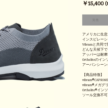
￥15,400 (t
アメリカに生息
インスピレーシ
Vibramと共同で
どんな天候下でも
アッパーは耐摩耗
Ortholite
アーバンシーン
【商品特徴】
vibram®CAPR
vibram®メガ
Ortholite®イ
ソール交換不可