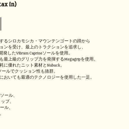
ax in)
するシロカモシカ・マウンテンゴートの蹄から
ョンを受け、最上のトラクションを追求し、
開発したVibram Caprineソールを使用。
最上級のグリップ力を発揮するMegagripを使用。
に優れたニット素材とNubuck。
のインソールでクッション性も抜群。
においても最適のテクノロジーを使用した一足。
INEソール、
グリップ、
ンソール、
。