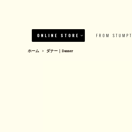
ONLINE STORE
FROM STUMP
ホーム
>
ダナー｜Danner