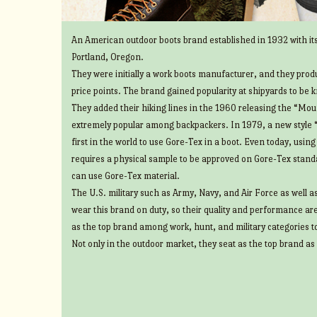
An American outdoor boots brand established in 1932 with its
Portland, Oregon.
They were initially a work boots manufacturer, and they prod
price points. The brand gained popularity at shipyards to be 
They added their hiking lines in the 1960 releasing the “Mount
extremely popular among backpackers. In 1979, a new style 
first in the world to use Gore-Tex in a boot. Even today, usin
requires a physical sample to be approved on Gore-Tex standa
can use Gore-Tex material.
The U.S. military such as Army, Navy, and Air Force as well 
wear this brand on duty, so their quality and performance ar
as the top brand among work, hunt, and military categories t
Not only in the outdoor market, they seat as the top brand as