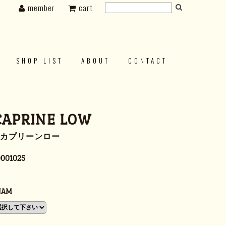
member
cart
SHOP LIST
ABOUT
CONTACT
CAPRINE LOW
3 カプリーンロー
001025
NAM