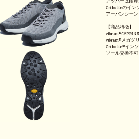
アッパーは耐摩耗
Ortholite
アーバンシーン
【商品特徴】
vibram®CAPR
vibram®メガ
Ortholite®イ
ソール交換不可