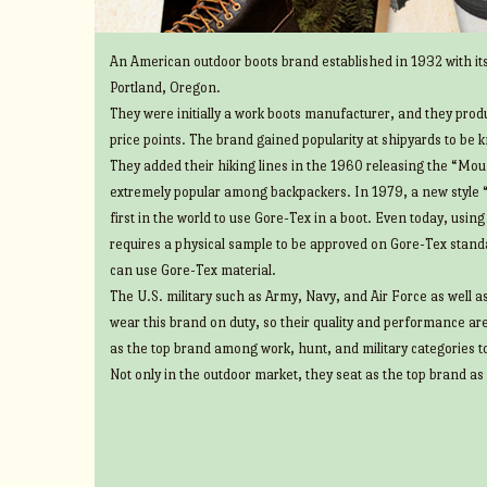
An American outdoor boots brand established in 1932 with its
Portland, Oregon.
They were initially a work boots manufacturer, and they prod
price points. The brand gained popularity at shipyards to be 
They added their hiking lines in the 1960 releasing the “Mount
extremely popular among backpackers. In 1979, a new style 
first in the world to use Gore-Tex in a boot. Even today, usin
requires a physical sample to be approved on Gore-Tex standa
can use Gore-Tex material.
The U.S. military such as Army, Navy, and Air Force as well 
wear this brand on duty, so their quality and performance ar
as the top brand among work, hunt, and military categories t
Not only in the outdoor market, they seat as the top brand as