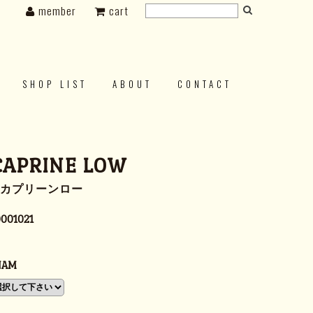
member
cart
SHOP LIST
ABOUT
CONTACT
CAPRINE LOW
3 カプリーンロー
001021
NAM