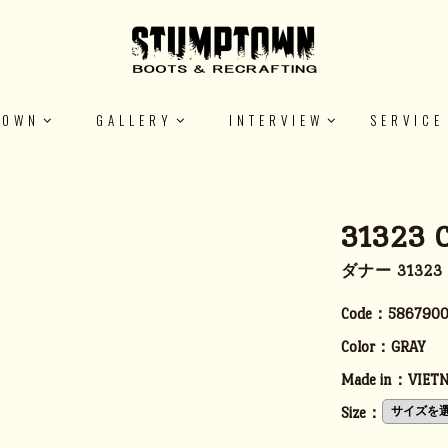
TOWN
GALLERY
INTERVIEW
SERVICE
31323 
ダナー 3132
Code：
5867900
Color：
GRAY
Made in：
VIET
Size：