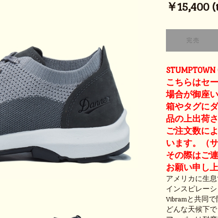
￥15,400 (t
STUMPTOW
こちらはセ
場合が御座
箱やタグに
品の上出荷
ご注文数に
います。（
その際はご
お願い申し
アメリカに生息
インスピレーシ
Vibramと共同で
どんな天候下でも