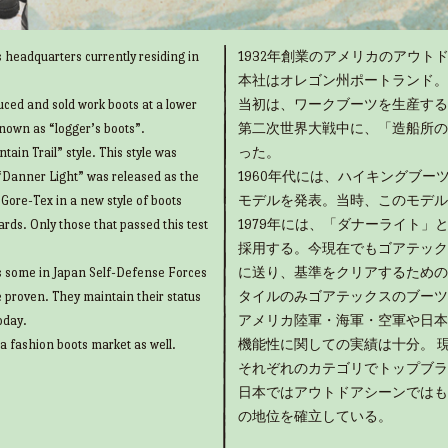
 headquarters currently residing in
1932年創業のアメリカのアウトド
本社はオレゴン州ポートランド。
uced and sold work boots at a lower
当初は、ワークブーツを生産する
known as “logger’s boots”.
第二次世界大戦中に、「造船所の
ain Trail” style. This style was
った。
“Danner Light” was released as the
1960年代には、ハイキングブ
g Gore-Tex in a new style of boots
モデルを発表。当時、このモデル
rds. Only those that passed this test
1979年には、「ダナーライト
採用する。今現在でもゴアテック
as some in Japan Self-Defense Forces
に送り、基準をクリアするための
e proven. They maintain their status
タイルのみゴアテックスのブーツ
oday.
アメリカ陸軍・海軍・空軍や日本
 a fashion boots market as well.
機能性に関しての実績は十分。 
それぞれのカテゴリでトップブラ
日本ではアウトドアシーンではも
の地位を確立している。