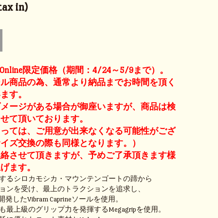
ax in)
N Online限定価格（期間：4/24～5/9まで）。
ール商品の為、通常より納品までお時間を頂く
います。
ダメージがある場合が御座いますが、商品は検
させて頂いております。
よっては、ご用意が出来なくなる可能性がござ
サイズ交換の際も同様となります。）
連絡させて頂きますが、予めご了承頂きます様
上げます。
するシロカモシカ・マウンテンゴートの蹄から
ョンを受け、最上のトラクションを追求し、
開発したVibram Caprineソールを使用。
最上級のグリップ力を発揮するMegagripを使用。