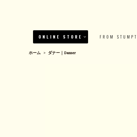
ONLINE STORE
FROM STUMP
ホーム
>
ダナー｜Danner