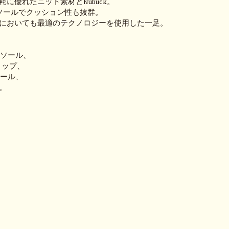
に優れたニット素材とNubuck。
のインソールでクッション性も抜群。
においても最適のテクノロジーを使用した一足。
INEソール、
グリップ、
ンソール、
。