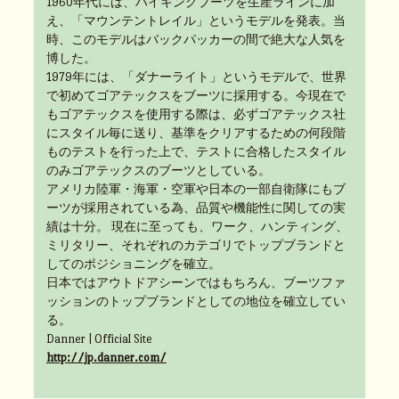
1960年代には、ハイキングブーツを生産ラインに加
え、「マウンテントレイル」というモデルを発表。当
時、このモデルはバックパッカーの間で絶大な人気を
博した。
1979年には、「ダナーライト」というモデルで、世界
で初めてゴアテックスをブーツに採用する。今現在で
もゴアテックスを使用する際は、必ずゴアテックス社
にスタイル毎に送り、基準をクリアするための何段階
ものテストを行った上で、テストに合格したスタイル
のみゴアテックスのブーツとしている。
アメリカ陸軍・海軍・空軍や日本の一部自衛隊にもブ
ーツが採用されている為、品質や機能性に関しての実
績は十分。 現在に至っても、ワーク、ハンティング、
ミリタリー、それぞれのカテゴリでトップブランドと
してのポジショニングを確立。
日本ではアウトドアシーンではもちろん、ブーツファ
ッションのトップブランドとしての地位を確立してい
る。
Danner | Official Site
http://jp.danner.com/