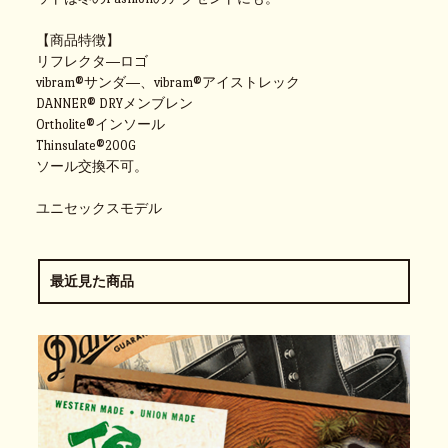
【商品特徴】
リフレクタ―ロゴ
vibram®サンダ―、vibram®アイストレック
DANNER® DRYメンブレン
Ortholite®インソール
Thinsulate®200G
ソール交換不可。
ユニセックスモデル
最近見た商品