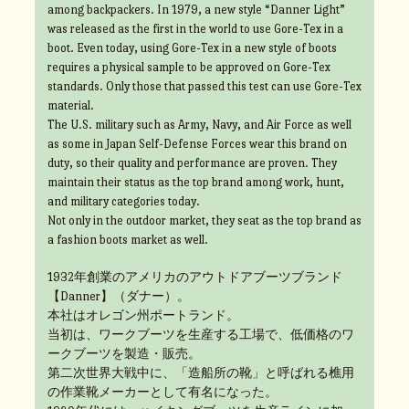
among backpackers. In 1979, a new style “Danner Light”
was released as the first in the world to use Gore-Tex in a
boot. Even today, using Gore-Tex in a new style of boots
requires a physical sample to be approved on Gore-Tex
standards. Only those that passed this test can use Gore-Tex
material.
The U.S. military such as Army, Navy, and Air Force as well
as some in Japan Self-Defense Forces wear this brand on
duty, so their quality and performance are proven. They
maintain their status as the top brand among work, hunt,
and military categories today.
Not only in the outdoor market, they seat as the top brand as
a fashion boots market as well.
1932年創業のアメリカのアウトドアブーツブランド
【Danner】（ダナー）。
本社はオレゴン州ポートランド。
当初は、ワークブーツを生産する工場で、低価格のワ
ークブーツを製造・販売。
第二次世界大戦中に、「造船所の靴」と呼ばれる樵用
の作業靴メーカーとして有名になった。