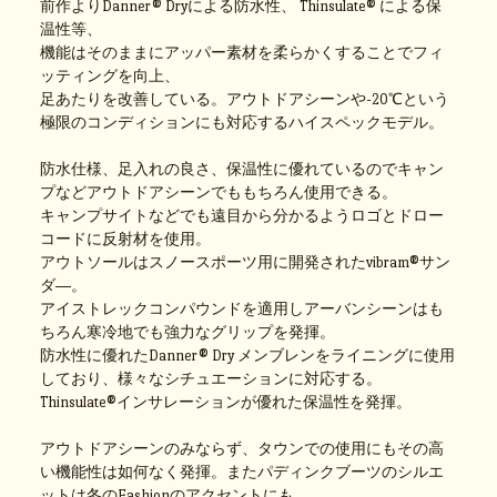
前作よりDanner® Dryによる防水性、 Thinsulate® による保
温性等、
機能はそのままにアッパー素材を柔らかくすることでフィ
ッティングを向上、
足あたりを改善している。アウトドアシーンや-20℃という
極限のコンディションにも対応するハイスペックモデル。
防水仕様、足入れの良さ、保温性に優れているのでキャン
プなどアウトドアシーンでももちろん使用できる。
キャンプサイトなどでも遠目から分かるようロゴとドロー
コードに反射材を使用。
アウトソールはスノースポーツ用に開発されたvibram®サン
ダ―。
アイストレックコンパウンドを適用しアーバンシーンはも
ちろん寒冷地でも強力なグリップを発揮。
防水性に優れたDanner® Dry メンブレンをライニングに使用
しており、様々なシチュエーションに対応する。
Thinsulate®インサレーションが優れた保温性を発揮。
アウトドアシーンのみならず、タウンでの使用にもその高
い機能性は如何なく発揮。またパディンクブーツのシルエ
ットは冬のFashionのアクセントにも。