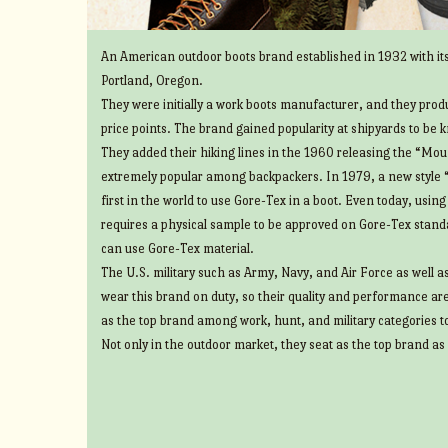
An American outdoor boots brand established in 1932 with its
Portland, Oregon.
They were initially a work boots manufacturer, and they prod
price points. The brand gained popularity at shipyards to be 
They added their hiking lines in the 1960 releasing the “Mount
extremely popular among backpackers. In 1979, a new style 
first in the world to use Gore-Tex in a boot. Even today, usin
requires a physical sample to be approved on Gore-Tex standa
can use Gore-Tex material.
The U.S. military such as Army, Navy, and Air Force as well 
wear this brand on duty, so their quality and performance ar
as the top brand among work, hunt, and military categories t
Not only in the outdoor market, they seat as the top brand as