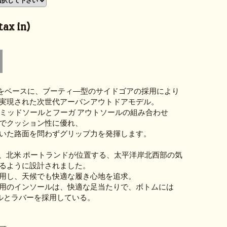
ax in)
0をベースに、ブーティ―型のサイドゴアの採用により
実現された次世代アーバンアウトドアモデル。
SPEミッドソールとフーガ アウトソールの組み合わせ
でクッション性に優れ、
いた路面を問わずグリップ力を発揮します。
拠地、北米 ポートランドが位置する、太平洋岸北西部の気
るように設計されました。
用し、天候でも快適な履き心地を追求。
用のインソールは、快適な足当たりで、ボトムには
ールとラバーを採用している。