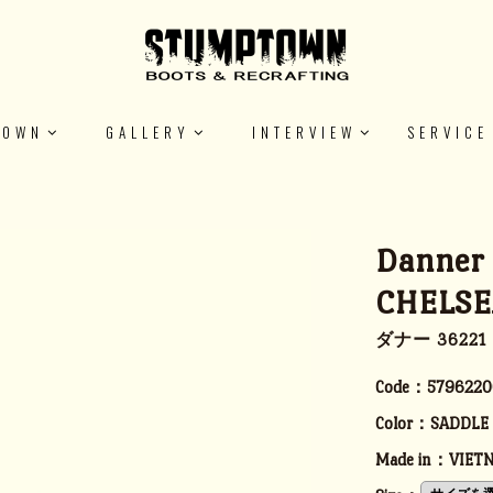
TOWN
GALLERY
INTERVIEW
SERVICE
Danner
CHELS
ダナー 3622
Code：
5796220
Color：
SADDLE
Made in：
VIET