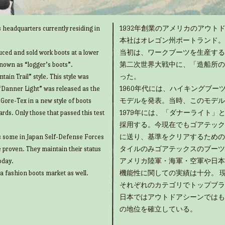
 headquarters currently residing in
1932年創業のアメリカのアウトド
本社はオレゴン州ポートランド。
uced and sold work boots at a lower
当初は、ワークブーツを生産する
known as “logger’s boots”.
第二次世界大戦中に、「造船所の
ain Trail” style. This style was
った。
“Danner Light” was released as the
1960年代には、ハイキングブ
g Gore-Tex in a new style of boots
モデルを発表。当時、このモデル
rds. Only those that passed this test
1979年には、「ダナーライト
採用する。今現在でもゴアテック
as some in Japan Self-Defense Forces
に送り、基準をクリアするための
e proven. They maintain their status
タイルのみゴアテックスのブーツ
oday.
アメリカ陸軍・海軍・空軍や日本
 a fashion boots market as well.
機能性に関しての実績は十分。 
それぞれのカテゴリでトップブラ
日本ではアウトドアシーンではも
の地位を確立している。