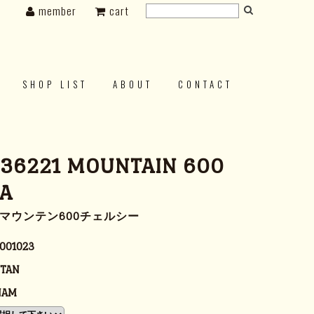
member
cart
SHOP LIST
ABOUT
CONTACT
 36221 MOUNTAIN 600
EA
1 マウンテン600チェルシー
001023
 TAN
NAM