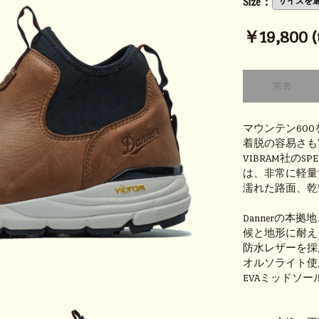
Size：
￥19,800 (t
マウンテン60
着脱の容易さも
VIBRAM社の
は、非常に軽量
濡れた路面、乾
Dannerの本
候と地形に耐え
防水レザーを採
オルソライト使
EVAミッドソ