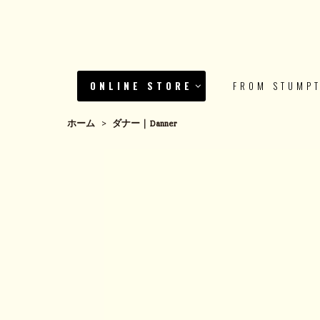
ONLINE STORE
FROM STUMP
ホーム
>
ダナー｜Danner