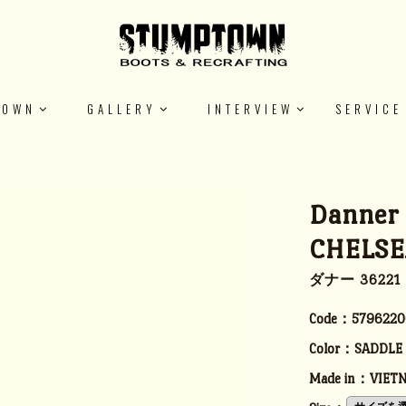
TOWN
GALLERY
INTERVIEW
SERVICE
Danner
CHELS
ダナー 3622
Code：
5796220
Color：
SADDLE
Made in：
VIET