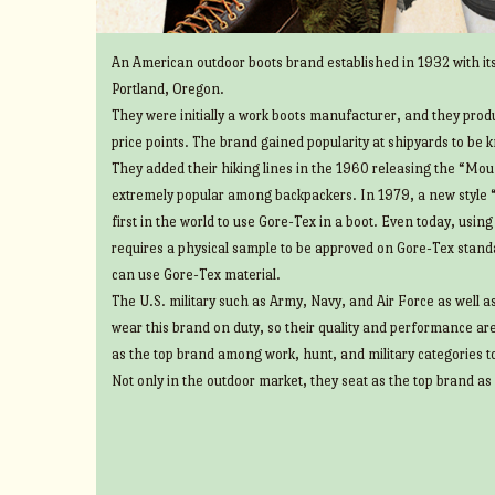
An American outdoor boots brand established in 1932 with its
Portland, Oregon.
They were initially a work boots manufacturer, and they prod
price points. The brand gained popularity at shipyards to be 
They added their hiking lines in the 1960 releasing the “Mount
extremely popular among backpackers. In 1979, a new style 
first in the world to use Gore-Tex in a boot. Even today, usin
requires a physical sample to be approved on Gore-Tex standa
can use Gore-Tex material.
The U.S. military such as Army, Navy, and Air Force as well 
wear this brand on duty, so their quality and performance ar
as the top brand among work, hunt, and military categories t
Not only in the outdoor market, they seat as the top brand as