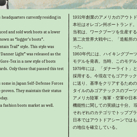
 headquarters currently residing in
1932年創業のアメリカのアウトド
本社はオレゴン州ポートランド。
uced and sold work boots at a lower
当初は、ワークブーツを生産する
known as “logger’s boots”.
第二次世界大戦中に、「造船所の
ain Trail” style. This style was
った。
“Danner Light” was released as the
1960年代には、ハイキングブ
g Gore-Tex in a new style of boots
モデルを発表。当時、このモデル
rds. Only those that passed this test
1979年には、「ダナーライト
採用する。今現在でもゴアテック
as some in Japan Self-Defense Forces
に送り、基準をクリアするための
e proven. They maintain their status
タイルのみゴアテックスのブーツ
oday.
アメリカ陸軍・海軍・空軍や日本
 a fashion boots market as well.
機能性に関しての実績は十分。 
それぞれのカテゴリでトップブラ
日本ではアウトドアシーンではも
の地位を確立している。