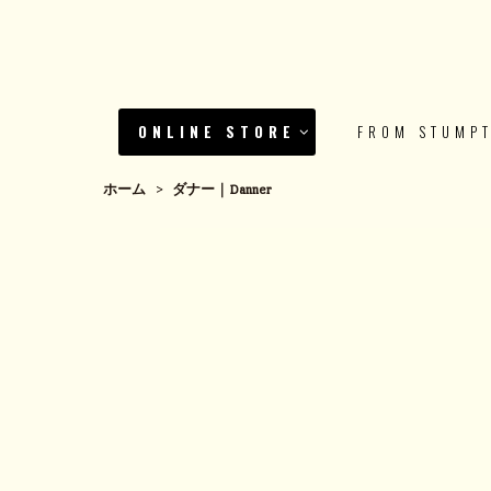
ONLINE STORE
FROM STUMP
ホーム
>
ダナー｜Danner