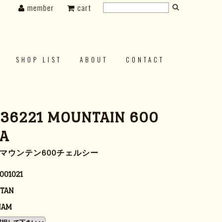
member
cart
SHOP LIST
ABOUT
CONTACT
 36221 MOUNTAIN 600
EA
1 マウンテン600チェルシー
001021
 TAN
NAM