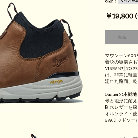
Size：
￥19,800 (t
マウンテン60
着脱の容易さも
VIBRAM社の
は、非常に軽量
濡れた路面、乾
Dannerの本
候と地形に耐え
防水レザーを採
オルソライト使
EVAミッドソ