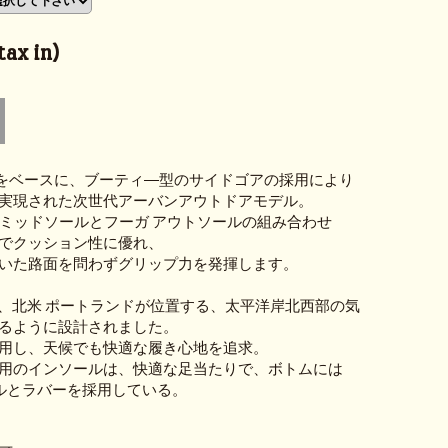
ax in)
0をベースに、ブーティ―型のサイドゴアの採用により
実現された次世代アーバンアウトドアモデル。
SPEミッドソールとフーガ アウトソールの組み合わせ
でクッション性に優れ、
いた路面を問わずグリップ力を発揮します。
拠地、北米 ポートランドが位置する、太平洋岸北西部の気
るように設計されました。
用し、天候でも快適な履き心地を追求。
用のインソールは、快適な足当たりで、ボトムには
ールとラバーを採用している。