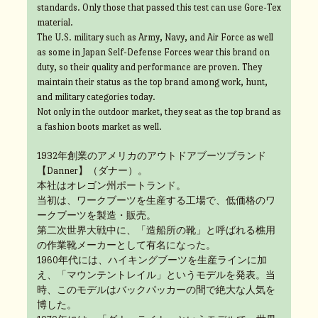
standards. Only those that passed this test can use Gore-Tex
material.
The U.S. military such as Army, Navy, and Air Force as well
as some in Japan Self-Defense Forces wear this brand on
duty, so their quality and performance are proven. They
maintain their status as the top brand among work, hunt,
and military categories today.
Not only in the outdoor market, they seat as the top brand as
a fashion boots market as well.
1932年創業のアメリカのアウトドアブーツブランド
【Danner】（ダナー）。
本社はオレゴン州ポートランド。
当初は、ワークブーツを生産する工場で、低価格のワ
ークブーツを製造・販売。
第二次世界大戦中に、「造船所の靴」と呼ばれる樵用
の作業靴メーカーとして有名になった。
1960年代には、ハイキングブーツを生産ラインに加
え、「マウンテントレイル」というモデルを発表。当
時、このモデルはバックパッカーの間で絶大な人気を
博した。