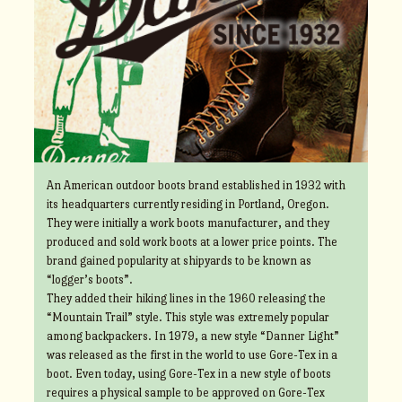
An American outdoor boots brand established in 1932 with
its headquarters currently residing in Portland, Oregon.
They were initially a work boots manufacturer, and they
produced and sold work boots at a lower price points. The
brand gained popularity at shipyards to be known as
“logger’s boots”.
They added their hiking lines in the 1960 releasing the
“Mountain Trail” style. This style was extremely popular
among backpackers. In 1979, a new style “Danner Light”
was released as the first in the world to use Gore-Tex in a
boot. Even today, using Gore-Tex in a new style of boots
requires a physical sample to be approved on Gore-Tex