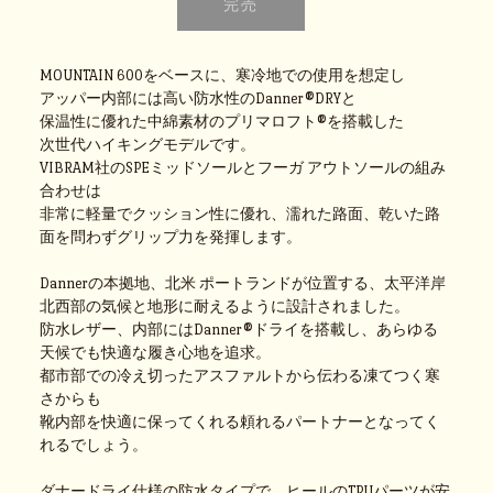
MOUNTAIN 600をベースに、寒冷地での使用を想定し
アッパー内部には高い防水性のDanner®DRYと
保温性に優れた中綿素材のプリマロフト®を搭載した
次世代ハイキングモデルです。
VIBRAM社のSPEミッドソールとフーガ アウトソールの組み
合わせは
非常に軽量でクッション性に優れ、濡れた路面、乾いた路
面を問わずグリップ力を発揮します。
Dannerの本拠地、北米 ポートランドが位置する、太平洋岸
北西部の気候と地形に耐えるように設計されました。
防水レザー、内部にはDanner®ドライを搭載し、あらゆる
天候でも快適な履き心地を追求。
都市部での冷え切ったアスファルトから伝わる凍てつく寒
さからも
靴内部を快適に保ってくれる頼れるパートナーとなってく
れるでしょう。
ダナードライ仕様の防水タイプで、ヒールのTPUパーツが安