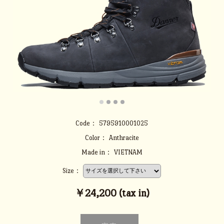
Code：
5795910001025
Color：
Anthracite
Made in：
VIETNAM
Size：
￥24,200 (tax in)