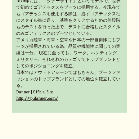
1979年には、「ダナーライト」というモデルで、世界
で初めてゴアテックスをブーツに採用する。今現在で
もゴアテックスを使用する際は、必ずゴアテックス社
にスタイル毎に送り、基準をクリアするための何段階
ものテストを行った上で、テストに合格したスタイル
のみゴアテックスのブーツとしている。
アメリカ陸軍・海軍・空軍や日本の一部自衛隊にもブ
ーツが採用されている為、品質や機能性に関しての実
績は十分。 現在に至っても、ワーク、ハンティング、
ミリタリー、それぞれのカテゴリでトップブランドと
してのポジショニングを確立。
日本ではアウトドアシーンではもちろん、ブーツファ
ッションのトップブランドとしての地位を確立してい
る。
Danner | Official Site
http://jp.danner.com/