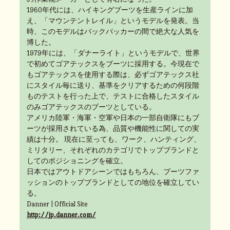
1960年代には、ハイキングブーツを生産ラインに加
え、「マウンテントレイル」というモデルを発表。当
時、このモデルはバックパッカーの間で絶大な人気を
博した。
1979年には、「ダナーライト」というモデルで、世界
で初めてゴアテックスをブーツに採用する。今現在で
もゴアテックスを使用する際は、必ずゴアテックス社
にスタイル毎に送り、基準をクリアするための何段階
ものテストを行った上で、テストに合格したスタイル
のみゴアテックスのブーツとしている。
アメリカ陸軍・海軍・空軍や日本の一部自衛隊にもブ
ーツが採用されている為、品質や機能性に関しての実
績は十分。 現在に至っても、ワーク、ハンティング、
ミリタリー、それぞれのカテゴリでトップブランドと
してのポジショニングを確立。
日本ではアウトドアシーンではもちろん、ブーツファ
ッションのトップブランドとしての地位を確立してい
る。
Danner | Official Site
http://jp.danner.com/