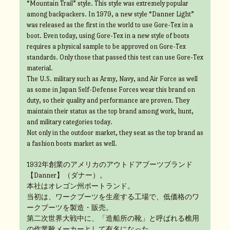
“Mountain Trail” style. This style was extremely popular
among backpackers. In 1979, a new style “Danner Light”
was released as the first in the world to use Gore-Tex in a
boot. Even today, using Gore-Tex in a new style of boots
requires a physical sample to be approved on Gore-Tex
standards. Only those that passed this test can use Gore-Tex
material.
The U.S. military such as Army, Navy, and Air Force as well
as some in Japan Self-Defense Forces wear this brand on
duty, so their quality and performance are proven. They
maintain their status as the top brand among work, hunt,
and military categories today.
Not only in the outdoor market, they seat as the top brand as
a fashion boots market as well.
1932年創業のアメリカのアウトドアブーツブランド
【Danner】（ダナー）。
本社はオレゴン州ポートランド。
当初は、ワークブーツを生産する工場で、低価格のワ
ークブーツを製造・販売。
第二次世界大戦中に、「造船所の靴」と呼ばれる樵用
の作業靴メーカーとして有名になった。