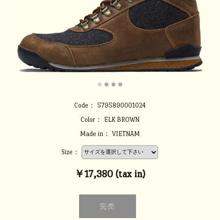
Code：
5795890001024
Color：
ELK BROWN
Made in：
VIETNAM
Size：
￥17,380 (tax in)