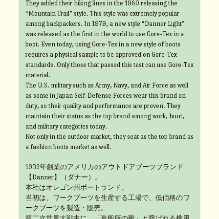
They added their hiking lines in the 1960 releasing the
“Mountain Trail” style. This style was extremely popular
among backpackers. In 1979, a new style “Danner Light”
was released as the first in the world to use Gore-Tex in a
boot. Even today, using Gore-Tex in a new style of boots
requires a physical sample to be approved on Gore-Tex
standards. Only those that passed this test can use Gore-Tex
material.
The U.S. military such as Army, Navy, and Air Force as well
as some in Japan Self-Defense Forces wear this brand on
duty, so their quality and performance are proven. They
maintain their status as the top brand among work, hunt,
and military categories today.
Not only in the outdoor market, they seat as the top brand as
a fashion boots market as well.
1932年創業のアメリカのアウトドアブーツブランド
【Danner】（ダナー）。
本社はオレゴン州ポートランド。
当初は、ワークブーツを生産する工場で、低価格のワ
ークブーツを製造・販売。
第二次世界大戦中に、「造船所の靴」と呼ばれる樵用