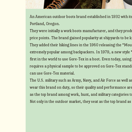
An American outdoor boots brand established in 1932 with its
Portland, Oregon.
They were initially a work boots manufacturer, and they prod
price points. The brand gained popularity at shipyards to be 
They added their hiking lines in the 1960 releasing the “Mount
extremely popular among backpackers. In 1979, a new style 
first in the world to use Gore-Tex in a boot. Even today, usin
requires a physical sample to be approved on Gore-Tex standa
can use Gore-Tex material.
The U.S. military such as Army, Navy, and Air Force as well 
wear this brand on duty, so their quality and performance ar
as the top brand among work, hunt, and military categories t
Not only in the outdoor market, they seat as the top brand as