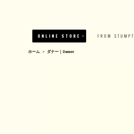
ONLINE STORE
FROM STUMP
ホーム
>
ダナー｜Danner