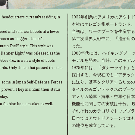
 headquarters currently residing in
1932年創業のアメリカのアウトド
本社はオレゴン州ポートランド。
uced and sold work boots at a lower
当初は、ワークブーツを生産する
known as “logger’s boots”.
第二次世界大戦中に、「造船所の
ain Trail” style. This style was
った。
“Danner Light” was released as the
1960年代には、ハイキングブ
g Gore-Tex in a new style of boots
モデルを発表。当時、このモデル
rds. Only those that passed this test
1979年には、「ダナーライト
採用する。今現在でもゴアテック
as some in Japan Self-Defense Forces
に送り、基準をクリアするための
e proven. They maintain their status
タイルのみゴアテックスのブーツ
oday.
アメリカ陸軍・海軍・空軍や日本
 a fashion boots market as well.
機能性に関しての実績は十分。 
それぞれのカテゴリでトップブラ
日本ではアウトドアシーンではも
の地位を確立している。