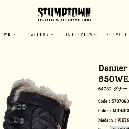
TOWN
GALLERY
INTERVIEW
SERVICE
Danner
650WE
64732 ダナ
Code：
5787080
Color：
MIDNIG
Made in：
VIET