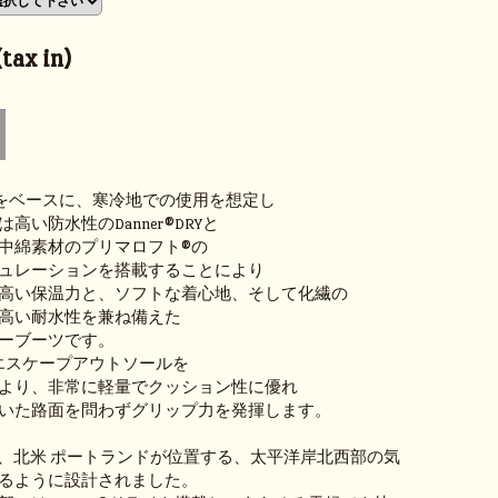
tax in)
 600をベースに、寒冷地での使用を想定し
高い防水性のDanner®DRYと
中綿素材のプリマロフト®の
ュレーションを搭載することにより
高い保温力と、ソフトな着心地、そして化繊の
高い耐水性を兼ね備えた
ーブーツです。
m®エスケープアウトソールを
より、非常に軽量でクッション性に優れ
いた路面を問わずグリップ力を発揮します。
拠地、北米 ポートランドが位置する、太平洋岸北西部の気
るように設計されました。