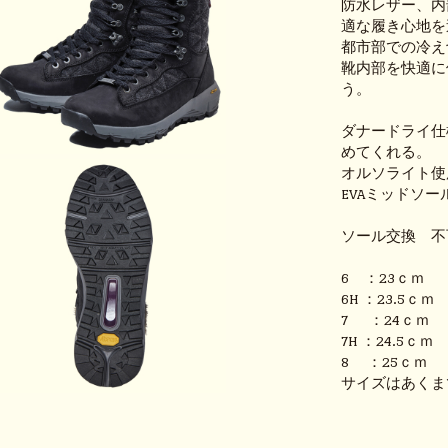
防水レザー、内
適な履き心地を
都市部での冷え
靴内部を快適に
う。
ダナードライ仕
めてくれる。
オルソライト使
EVAミッドソ
ソール交換 不
6 ：23ｃｍ
6H ：23.5ｃ
7 ：24ｃｍ
7H ：24.5ｃ
8 ：25ｃｍ
サイズはあくま