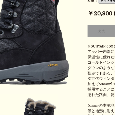
Size：
￥20,900 (
MOUNTAIN
アッパー内部には
保温性に優れた
ゴールドインシ
ダウンのような
強みでもある、
次世代ウィンタ
加えてVibra
採用することに
濡れた路面、乾
Dannerの本
候と地形に耐え