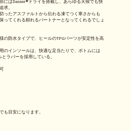
部にはDanner®ドライを搭載し、あらゆる天候でも快
追求。
切ったアスファルトから伝わる凍てつく寒さからも
保ってくれる頼れるパートナーとなってくれるでしょ
様の防水タイプで、ヒールのTPUパーツが安定性を高
用のインソールは、快適な足当たりで、ボトムには
ールとラバーを採用している。
可
ｍ
ｍ
でも目安になります。