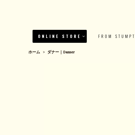
ONLINE STORE
FROM STUMP
ホーム
>
ダナー｜Danner