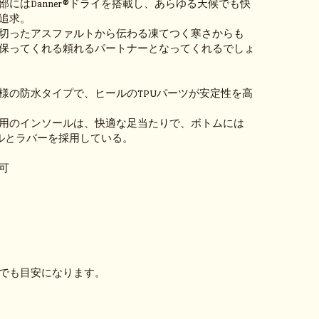
部にはDanner®ドライを搭載し、あらゆる天候でも快
追求。
切ったアスファルトから伝わる凍てつく寒さからも
保ってくれる頼れるパートナーとなってくれるでしょ
様の防水タイプで、ヒールのTPUパーツが安定性を高
用のインソールは、快適な足当たりで、ボトムには
ールとラバーを採用している。
可
ｍ
ｍ
でも目安になります。