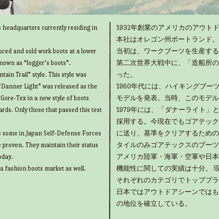
 headquarters currently residing in
1932年創業のアメリカのアウトド
本社はオレゴン州ポートランド。
uced and sold work boots at a lower
当初は、ワークブーツを生産する
known as “logger’s boots”.
第二次世界大戦中に、「造船所の
ain Trail” style. This style was
った。
“Danner Light” was released as the
1960年代には、ハイキングブ
g Gore-Tex in a new style of boots
モデルを発表。当時、このモデル
rds. Only those that passed this test
1979年には、「ダナーライト
採用する。今現在でもゴアテック
as some in Japan Self-Defense Forces
に送り、基準をクリアするための
e proven. They maintain their status
タイルのみゴアテックスのブーツ
oday.
アメリカ陸軍・海軍・空軍や日本
 a fashion boots market as well.
機能性に関しての実績は十分。 
それぞれのカテゴリでトップブラ
日本ではアウトドアシーンではも
の地位を確立している。