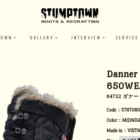
TOWN
GALLERY
INTERVIEW
SERVICE
Danner
650WE
64732 ダナ
Code：
5787080
Color：
MIDNIG
Made in：
VIET