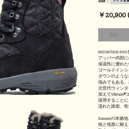
Size：
￥20,900 (
MOUNTAIN
アッパー内部には
保温性に優れた
ゴールドインシ
ダウンのような
強みでもある、
次世代ウィンタ
加えてVibra
採用することに
濡れた路面、乾
Dannerの本
候と地形に耐え