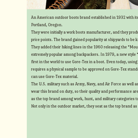
An American outdoor boots brand established in 1932 with its
Portland, Oregon.
They were initially a work boots manufacturer, and they prod
price points. The brand gained popularity at shipyards to be 
They added their hiking lines in the 1960 releasing the “Mount
extremely popular among backpackers. In 1979, a new style 
first in the world to use Gore-Tex in a boot. Even today, usin
requires a physical sample to be approved on Gore-Tex standa
can use Gore-Tex material.
The U.S. military such as Army, Navy, and Air Force as well 
wear this brand on duty, so their quality and performance ar
as the top brand among work, hunt, and military categories t
Not only in the outdoor market, they seat as the top brand as