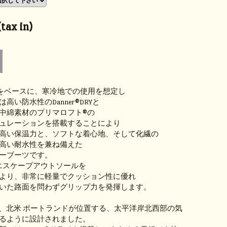
tax in)
 600をベースに、寒冷地での使用を想定し
高い防水性のDanner®DRYと
中綿素材のプリマロフト®の
ュレーションを搭載することにより
高い保温力と、ソフトな着心地、そして化繊の
高い耐水性を兼ね備えた
ーブーツです。
m®エスケープアウトソールを
より、非常に軽量でクッション性に優れ
いた路面を問わずグリップ力を発揮します。
拠地、北米 ポートランドが位置する、太平洋岸北西部の気
るように設計されました。