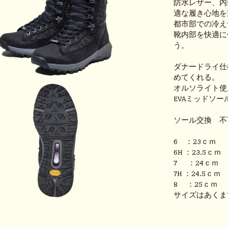
防水レザー、内
適な履き心地を
都市部での冷え
靴内部を快適に
う。
ダナードライ仕
めてくれる。
オルソライト使
EVAミッドソ
ソール交換 不
6 ：23ｃｍ
6H ：23.5ｃ
7 ：24ｃｍ
7H ：24.5ｃ
8 ：25ｃｍ
サイズはあくま