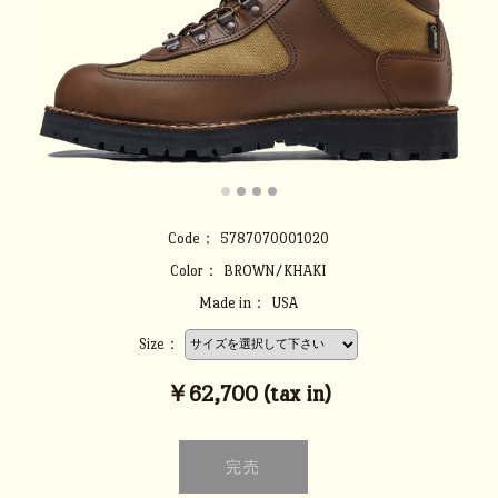
Code：
5787070001020
Color：
BROWN/KHAKI
Made in：
USA
Size：
￥62,700 (tax in)