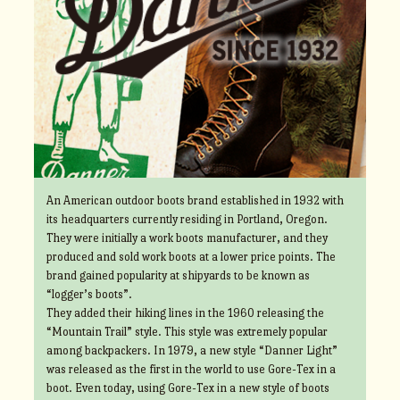
An American outdoor boots brand established in 1932 with
its headquarters currently residing in Portland, Oregon.
They were initially a work boots manufacturer, and they
produced and sold work boots at a lower price points. The
brand gained popularity at shipyards to be known as
“logger’s boots”.
They added their hiking lines in the 1960 releasing the
“Mountain Trail” style. This style was extremely popular
among backpackers. In 1979, a new style “Danner Light”
was released as the first in the world to use Gore-Tex in a
boot. Even today, using Gore-Tex in a new style of boots