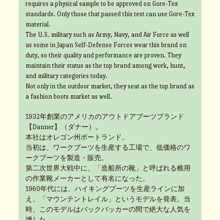
requires a physical sample to be approved on Gore-Tex
standards. Only those that passed this test can use Gore-Tex
material.
The U.S. military such as Army, Navy, and Air Force as well
as some in Japan Self-Defense Forces wear this brand on
duty, so their quality and performance are proven. They
maintain their status as the top brand among work, hunt,
and military categories today.
Not only in the outdoor market, they seat as the top brand as
a fashion boots market as well.
1932年創業のアメリカのアウトドアブーツブランド
【Danner】（ダナー）。
本社はオレゴン州ポートランド。
当初は、ワークブーツを生産する工場で、低価格のワ
ークブーツを製造・販売。
第二次世界大戦中に、「造船所の靴」と呼ばれる樵用
の作業靴メーカーとして有名になった。
1960年代には、ハイキングブーツを生産ラインに加
え、「マウンテントレイル」というモデルを発表。当
時、このモデルはバックパッカーの間で絶大な人気を
博した。