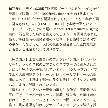
1979年に世界初のGORE-TEX搭載ブーツであるDannerLightが
登場して以降、1980~1990年代のDanner社では数多くの
GORE-TEX搭載ブーツが開発されました。 中でも80年代初頭
に発売されたこの【FEATHER LIGHT】は当時の重たいアウ
トドアブーツだらけの市場にDannerLightやMountaiｎLightと
共に一石を投じた名作と言えるでしょう。 今回発売された
当モデルは当時の開発者達のスピリットと当時では体現す
る事が叶わなかった、現代の技術を融合させた正に完成形
とも言える逸足となっております。
【完全防水】上質な風合いのフルグレイン防水オイルドレ
ザーと、ソックス状のゴアテックスでブーツに組み込むこ
とにより完全防水を実現しています。 【グリップ力】ビブ
ラム社の高機能アウトソールクレッターリフトソールの採
用によって、土踏まず部分にラグを設け、グリップ力が落
ちないように設計されています。
【蒸れにくい】アッパー部分の革を引き伸ばし底部分で水
平に広げ、アッパーはソールに接着、張り出した革は縫い
付けることで、ソールとインソールの間にエアスペースを
作り、足の呼吸を助けるダナー式ステッチダウン製法を採