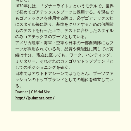
1979年には、「ダナーライト」というモデルで、世界
で初めてゴアテックスをブーツに採用する。今現在で
もゴアテックスを使用する際は、必ずゴアテックス社
にスタイル毎に送り、基準をクリアするための何段階
ものテストを行った上で、テストに合格したスタイル
のみゴアテックスのブーツとしている。
アメリカ陸軍・海軍・空軍や日本の一部自衛隊にもブ
ーツが採用されている為、品質や機能性に関しての実
績は十分。 現在に至っても、ワーク、ハンティング、
ミリタリー、それぞれのカテゴリでトップブランドと
してのポジショニングを確立。
日本ではアウトドアシーンではもちろん、ブーツファ
ッションのトップブランドとしての地位を確立してい
る。
Danner | Official Site
http://jp.danner.com/