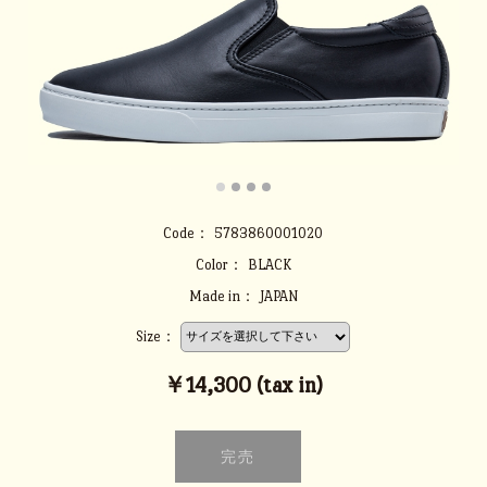
Code：
5783860001020
Color：
BLACK
Made in：
JAPAN
Size：
￥14,300 (tax in)