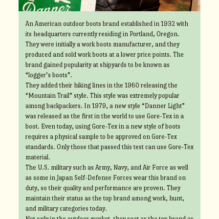
An American outdoor boots brand established in 1932 with
its headquarters currently residing in Portland, Oregon.
They were initially a work boots manufacturer, and they
produced and sold work boots at a lower price points. The
brand gained popularity at shipyards to be known as
“logger’s boots”.
They added their hiking lines in the 1960 releasing the
“Mountain Trail” style. This style was extremely popular
among backpackers. In 1979, a new style “Danner Light”
was released as the first in the world to use Gore-Tex in a
boot. Even today, using Gore-Tex in a new style of boots
requires a physical sample to be approved on Gore-Tex
standards. Only those that passed this test can use Gore-Tex
material.
The U.S. military such as Army, Navy, and Air Force as well
as some in Japan Self-Defense Forces wear this brand on
duty, so their quality and performance are proven. They
maintain their status as the top brand among work, hunt,
and military categories today.
Not only in the outdoor market, they seat as the top brand as