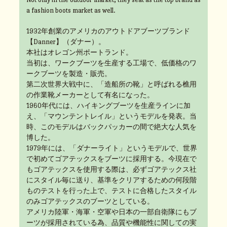
a fashion boots market as well.
1932年創業のアメリカのアウトドアブーツブランド
【Danner】（ダナー）。
本社はオレゴン州ポートランド。
当初は、ワークブーツを生産する工場で、低価格のワ
ークブーツを製造・販売。
第二次世界大戦中に、「造船所の靴」と呼ばれる樵用
の作業靴メーカーとして有名になった。
1960年代には、ハイキングブーツを生産ラインに加
え、「マウンテントレイル」というモデルを発表。当
時、このモデルはバックパッカーの間で絶大な人気を
博した。
1979年には、「ダナーライト」というモデルで、世界
で初めてゴアテックスをブーツに採用する。今現在で
もゴアテックスを使用する際は、必ずゴアテックス社
にスタイル毎に送り、基準をクリアするための何段階
ものテストを行った上で、テストに合格したスタイル
のみゴアテックスのブーツとしている。
アメリカ陸軍・海軍・空軍や日本の一部自衛隊にもブ
ーツが採用されている為、品質や機能性に関しての実