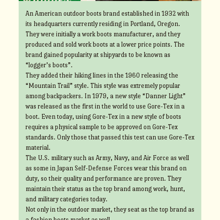
An American outdoor boots brand established in 1932 with
its headquarters currently residing in Portland, Oregon.
They were initially a work boots manufacturer, and they
produced and sold work boots at a lower price points. The
brand gained popularity at shipyards to be known as
“logger’s boots”.
They added their hiking lines in the 1960 releasing the
“Mountain Trail” style. This style was extremely popular
among backpackers. In 1979, a new style “Danner Light”
was released as the first in the world to use Gore-Tex in a
boot. Even today, using Gore-Tex in a new style of boots
requires a physical sample to be approved on Gore-Tex
standards. Only those that passed this test can use Gore-Tex
material.
The U.S. military such as Army, Navy, and Air Force as well
as some in Japan Self-Defense Forces wear this brand on
duty, so their quality and performance are proven. They
maintain their status as the top brand among work, hunt,
and military categories today.
Not only in the outdoor market, they seat as the top brand as
a fashion boots market as well.