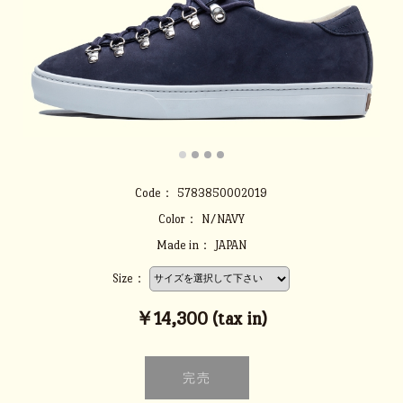
Code：
5783850002019
Color：
N/NAVY
Made in：
JAPAN
Size：
￥14,300 (tax in)