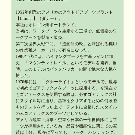
1932年創業のアメリカのアウトドアブーツブランド
【Danner】（ダナー）。
本社はオレゴン州ポートランド。
当初は、ワークブーツを生産する工場で、低価格のワ
ークブーツを製造・販売。
第二次世界大戦中に、「造船所の靴」と呼ばれる樵用
の作業靴メーカーとして有名になった。
1960年代には、ハイキングブーツを生産ラインに加
え、「マウンテントレイル」というモデルを発表。当
時、このモデルはバックパッカーの間で絶大な人気を
博した。
1979年には、「ダナーライト」というモデルで、世界
で初めてゴアテックスをブーツに採用する。今現在で
もゴアテックスを使用する際は、必ずゴアテックス社
にスタイル毎に送り、基準をクリアするための何段階
ものテストを行った上で、テストに合格したスタイル
のみゴアテックスのブーツとしている。
アメリカ陸軍・海軍・空軍や日本の一部自衛隊にもブ
ーツが採用されている為、品質や機能性に関しての実
績は十分。 現在に至っても、ワーク、ハンティング、