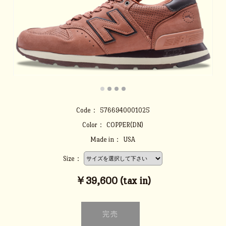
Code：
5766940001025
Color：
COPPER(DN)
Made in：
USA
Size：
￥39,600 (tax in)