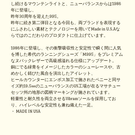
し続けるマウンテンライトと、ニューバランスからは1986
年に登場し、
昨年30周年を迎えた995。
昨年に続き第二弾目となる今回も、両ブランドを表現する
にふさわしい素材とテクノロジーを用いてMade in U.S.Aな
らではのこだわりのプロダクトに仕上げています。
1986年に登場し、その衝撃吸収性と安定性で瞬く間に人気
を博した希代のランニングシューズ「M995」をプレミアム
なヌバックレザーで高級感溢れる仕様にアップデート。
銅にでる緑青をイメージしたカラーのシューレースや、古
めかしく錆びた風合を演出したアイレット、
ヒールカウンターにエンボス加工で施されたペニーと同サ
イズ約19.5㎜のニューバランスのUS工場が在るマサチュー
セッツ州の地形の図柄マーキングが施されています。
軽量性と耐久性を両立させるVibramソールを採用してお
り、ハイレベルな安定性も兼ね備えた一足。
・ MADE IN USA