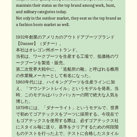
maintain their status as the top brand among work, hunt,
and military categories today.
Not only in the outdoor market, they seat as the top brand as
a fashion boots market as well.
1932年創業のアメリカのアウトドアブーツブランド
【Danner】（ダナー）。
本社はオレゴン州ポートランド。
当初は、ワークブーツを生産する工場で、低価格のワ
ークブーツを製造・販売。
第二次世界大戦中に、「造船所の靴」と呼ばれる樵用
の作業靴メーカーとして有名になった。
1960年代には、ハイキングブーツを生産ラインに加
え、「マウンテントレイル」というモデルを発表。当
時、このモデルはバックパッカーの間で絶大な人気を
博した。
1979年には、「ダナーライト」というモデルで、世界
で初めてゴアテックスをブーツに採用する。今現在で
もゴアテックスを使用する際は、必ずゴアテックス社
にスタイル毎に送り、基準をクリアするための何段階
ものテストを行った上で、テストに合格したスタイル