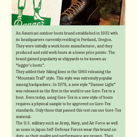
An American outdoor boots brand established in 1932 with
its headquarters currently residing in Portland, Oregon.
They were initially a work boots manufacturer, and they
produced and sold work boots at a lower price points. The
brand gained popularity at shipyards to be known as
“logger’s boots”.
They added their hiking lines in the 1960 releasing the
“Mountain Trail” style. This style was extremely popular
among backpackers. In 1979, a new style “Danner Light”
was released as the first in the world to use Gore-Tex in a
boot. Even today, using Gore-Tex in a new style of boots
requires a physical sample to be approved on Gore-Tex
standards. Only those that passed this test can use Gore-Tex
material.
The U.S. military such as Army, Navy, and Air Force as well
as some in Japan Self-Defense Forces wear this brand on
duty, so their quality and performance are proven. They