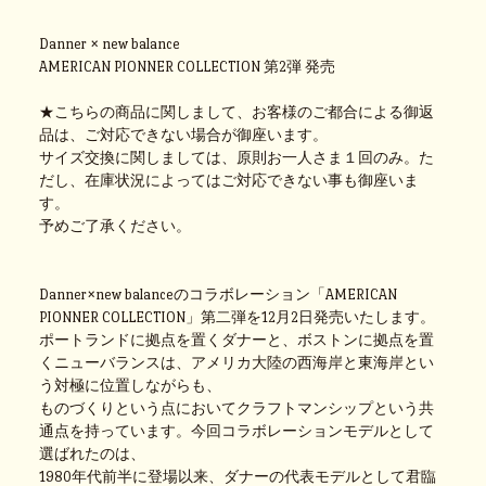
Danner × new balance
AMERICAN PIONNER COLLECTION 第2弾 発売
★こちらの商品に関しまして、お客様のご都合による御返
品は、ご対応できない場合が御座います。
サイズ交換に関しましては、原則お一人さま１回のみ。た
だし、在庫状況によってはご対応できない事も御座いま
す。
予めご了承ください。
Danner×new balanceのコラボレーション「AMERICAN
PIONNER COLLECTION」第二弾を12月2日発売いたします。
ポートランドに拠点を置くダナーと、ボストンに拠点を置
くニューバランスは、アメリカ大陸の西海岸と東海岸とい
う対極に位置しながらも、
ものづくりという点においてクラフトマンシップという共
通点を持っています。今回コラボレーションモデルとして
選ばれたのは、
1980年代前半に登場以来、ダナーの代表モデルとして君臨