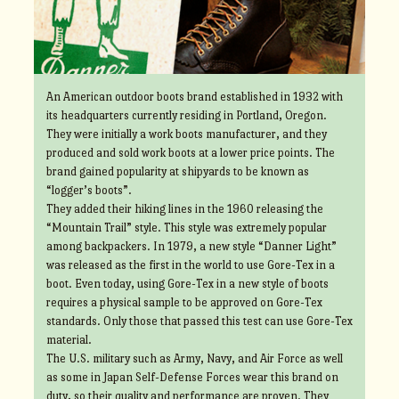
An American outdoor boots brand established in 1932 with
its headquarters currently residing in Portland, Oregon.
They were initially a work boots manufacturer, and they
produced and sold work boots at a lower price points. The
brand gained popularity at shipyards to be known as
“logger’s boots”.
They added their hiking lines in the 1960 releasing the
“Mountain Trail” style. This style was extremely popular
among backpackers. In 1979, a new style “Danner Light”
was released as the first in the world to use Gore-Tex in a
boot. Even today, using Gore-Tex in a new style of boots
requires a physical sample to be approved on Gore-Tex
standards. Only those that passed this test can use Gore-Tex
material.
The U.S. military such as Army, Navy, and Air Force as well
as some in Japan Self-Defense Forces wear this brand on
duty, so their quality and performance are proven. They