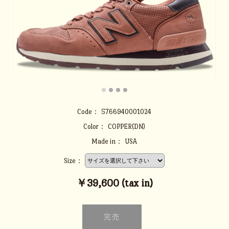
Code：
5766940001024
Color：
COPPER(DN)
Made in：
USA
Size：
￥39,600 (tax in)