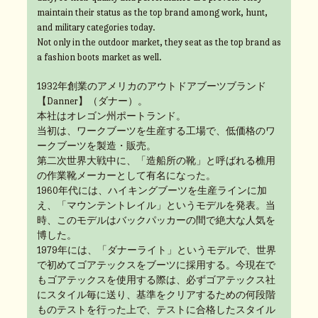
maintain their status as the top brand among work, hunt,
and military categories today.
Not only in the outdoor market, they seat as the top brand as
a fashion boots market as well.
1932年創業のアメリカのアウトドアブーツブランド
【Danner】（ダナー）。
本社はオレゴン州ポートランド。
当初は、ワークブーツを生産する工場で、低価格のワ
ークブーツを製造・販売。
第二次世界大戦中に、「造船所の靴」と呼ばれる樵用
の作業靴メーカーとして有名になった。
1960年代には、ハイキングブーツを生産ラインに加
え、「マウンテントレイル」というモデルを発表。当
時、このモデルはバックパッカーの間で絶大な人気を
博した。
1979年には、「ダナーライト」というモデルで、世界
で初めてゴアテックスをブーツに採用する。今現在で
もゴアテックスを使用する際は、必ずゴアテックス社
にスタイル毎に送り、基準をクリアするための何段階
ものテストを行った上で、テストに合格したスタイル