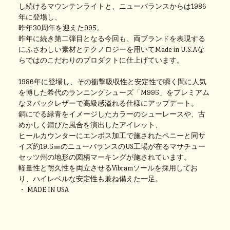
し続けるマウンテンライトと、ニューバランスからは1986
年に登場し、
昨年30周年を迎えた995。
昨年に続き第二弾目となる今回も、両ブランドを表現する
にふさわしい素材とテクノロジーを用いてMade in U.S.Aな
らではのこだわりのプロダクトに仕上げています。
1986年に登場し、その衝撃吸収性と安定性で瞬く間に人気
を博した希代のランニングシューズ「M995」をプレミアム
なヌバックレザーで高級感溢れる仕様にアップデート。
銅にでる緑青をイメージしたカラーのシューレースや、古
めかしく錆びた風合を演出したアイレット、
ヒールカウンターにエンボス加工で施されたペニーと同サ
イズ約19.5㎜のニューバランスのUS工場が在るマサチュー
セッツ州の地形の図柄マーキングが施されています。
軽量性と耐久性を両立させるVibramソールを採用してお
り、ハイレベルな安定性も兼ね備えた一足。
・ MADE IN USA