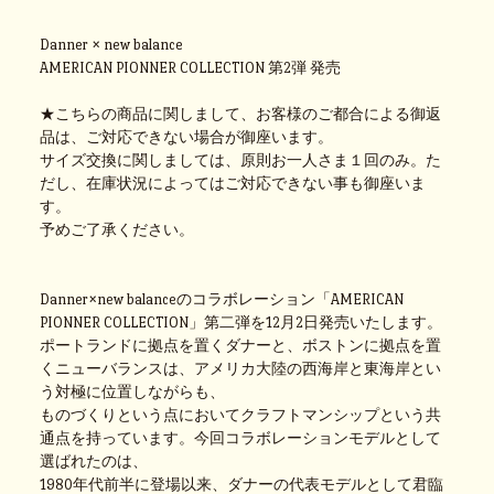
Danner × new balance
AMERICAN PIONNER COLLECTION 第2弾 発売
★こちらの商品に関しまして、お客様のご都合による御返
品は、ご対応できない場合が御座います。
サイズ交換に関しましては、原則お一人さま１回のみ。た
だし、在庫状況によってはご対応できない事も御座いま
す。
予めご了承ください。
Danner×new balanceのコラボレーション「AMERICAN
PIONNER COLLECTION」第二弾を12月2日発売いたします。
ポートランドに拠点を置くダナーと、ボストンに拠点を置
くニューバランスは、アメリカ大陸の西海岸と東海岸とい
う対極に位置しながらも、
ものづくりという点においてクラフトマンシップという共
通点を持っています。今回コラボレーションモデルとして
選ばれたのは、
1980年代前半に登場以来、ダナーの代表モデルとして君臨