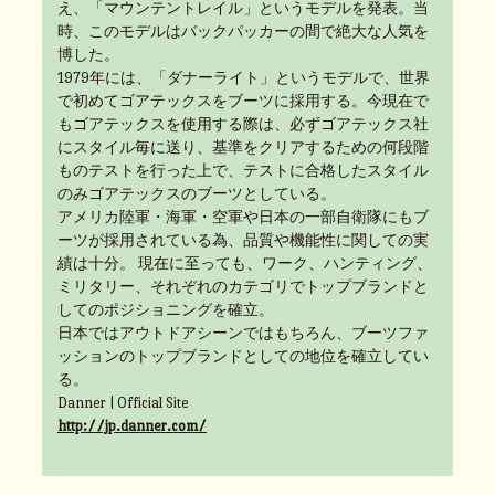
え、「マウンテントレイル」というモデルを発表。当
時、このモデルはバックパッカーの間で絶大な人気を
博した。
1979年には、「ダナーライト」というモデルで、世界
で初めてゴアテックスをブーツに採用する。今現在で
もゴアテックスを使用する際は、必ずゴアテックス社
にスタイル毎に送り、基準をクリアするための何段階
ものテストを行った上で、テストに合格したスタイル
のみゴアテックスのブーツとしている。
アメリカ陸軍・海軍・空軍や日本の一部自衛隊にもブ
ーツが採用されている為、品質や機能性に関しての実
績は十分。 現在に至っても、ワーク、ハンティング、
ミリタリー、それぞれのカテゴリでトップブランドと
してのポジショニングを確立。
日本ではアウトドアシーンではもちろん、ブーツファ
ッションのトップブランドとしての地位を確立してい
る。
Danner | Official Site
http://jp.danner.com/