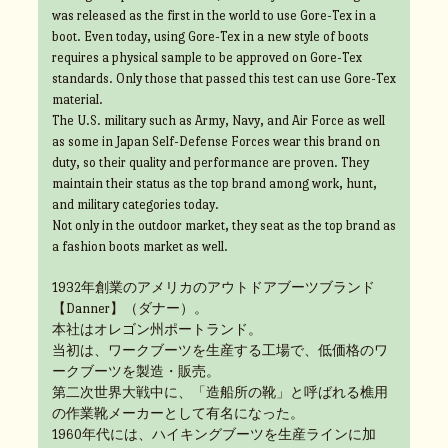
was released as the first in the world to use Gore-Tex in a
boot. Even today, using Gore-Tex in a new style of boots
requires a physical sample to be approved on Gore-Tex
standards. Only those that passed this test can use Gore-Tex
material.
The U.S. military such as Army, Navy, and Air Force as well
as some in Japan Self-Defense Forces wear this brand on
duty, so their quality and performance are proven. They
maintain their status as the top brand among work, hunt,
and military categories today.
Not only in the outdoor market, they seat as the top brand as
a fashion boots market as well.
1932年創業のアメリカのアウトドアブーツブランド
【Danner】（ダナー）。
本社はオレゴン州ポートランド。
当初は、ワークブーツを生産する工場で、低価格のワ
ークブーツを製造・販売。
第二次世界大戦中に、「造船所の靴」と呼ばれる樵用
の作業靴メーカーとして有名になった。
1960年代には、ハイキングブーツを生産ラインに加