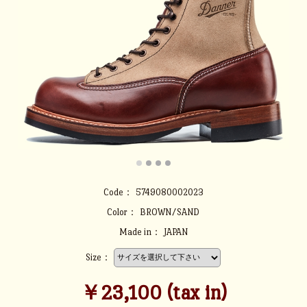
Code：
5749080002023
Color：
BROWN/SAND
Made in：
JAPAN
Size：
￥23,100 (tax in)