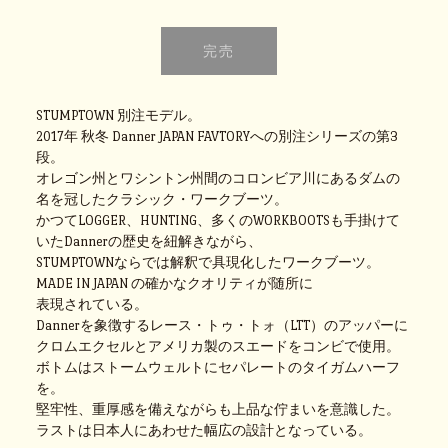
STUMPTOWN 別注モデル。
2017年 秋冬 Danner JAPAN FAVTORYへの別注シリーズの第3
段。
オレゴン州とワシントン州間のコロンビア川にあるダムの
名を冠したクラシック・ワークブーツ。
かつてLOGGER、HUNTING、多くのWORKBOOTSも手掛けて
いたDannerの歴史を紐解きながら、
STUMPTOWNならでは解釈で具現化したワークブーツ。
MADE IN JAPAN の確かなクオリティが随所に
表現されている。
Dannerを象徴するレース・トゥ・トォ（LTT）のアッパーに
クロムエクセルとアメリカ製のスエードをコンビで使用。
ボトムはストームウェルトにセパレートのタイガムハーフ
を。
堅牢性、重厚感を備えながらも上品な佇まいを意識した。
ラストは日本人にあわせた幅広の設計となっている。