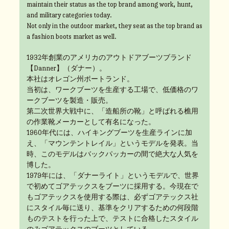
maintain their status as the top brand among work, hunt,
and military categories today.
Not only in the outdoor market, they seat as the top brand as
a fashion boots market as well.
1932年創業のアメリカのアウトドアブーツブランド
【Danner】（ダナー）。
本社はオレゴン州ポートランド。
当初は、ワークブーツを生産する工場で、低価格のワ
ークブーツを製造・販売。
第二次世界大戦中に、「造船所の靴」と呼ばれる樵用
の作業靴メーカーとして有名になった。
1960年代には、ハイキングブーツを生産ラインに加
え、「マウンテントレイル」というモデルを発表。当
時、このモデルはバックパッカーの間で絶大な人気を
博した。
1979年には、「ダナーライト」というモデルで、世界
で初めてゴアテックスをブーツに採用する。今現在で
もゴアテックスを使用する際は、必ずゴアテックス社
にスタイル毎に送り、基準をクリアするための何段階
ものテストを行った上で、テストに合格したスタイル