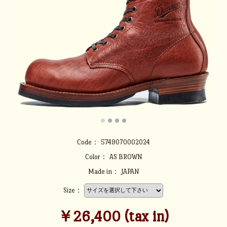
Code：
5749070002024
Color：
AS BROWN
Made in：
JAPAN
Size：
￥26,400 (tax in)