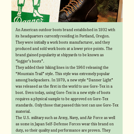
An American outdoor boots brand established in 1932 with
its headquarters currently residing in Portland, Oregon.
They were initially a work boots manufacturer, and they
produced and sold work boots at a lower price points. The
brand gained popularity at shipyards to be known as
“logger’s boots”.
They added their hiking lines in the 1960 releasing the
“Mountain Trail” style. This style was extremely popular
among backpackers. In 1979, a new style “Danner Light”
was released as the first in the world to use Gore-Tex in a
boot. Even today, using Gore-Tex in a new style of boots
requires a physical sample to be approved on Gore-Tex
standards. Only those that passed this test can use Gore-Tex
material.
The U.S. military such as Army, Navy, and Air Force as well
as some in Japan Self-Defense Forces wear this brand on
duty, so their quality and performance are proven. They