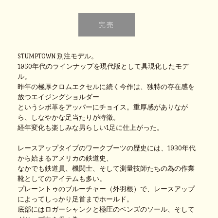
STUMPTOWN 別注モデル。
1950年代のラインナップを現代版として具現化したモデ
ル。
昨年の極厚クロムエクセルに続く今作は、独特の存在感を
放つエイジングショルダー
というシボ革をアッパーにチョイス。重厚感がありなが
ら、しなやかな足当たりが特徴。
経年変化も楽しみな男らしい1足に仕上がった。
レースアップタイプのワークブーツの歴史には、1930年代
から始まるアメリカの鉄道史、
なかでも鉄道員、機関士、そして測量技師たちの為の作業
靴としてのアイテムも多い。
プレーントゥのブルーチャー（外羽根）で、レースアップ
によってしっかり足首までホールド。
底部にはロガーシャンクと極圧のベンズのソール、そして