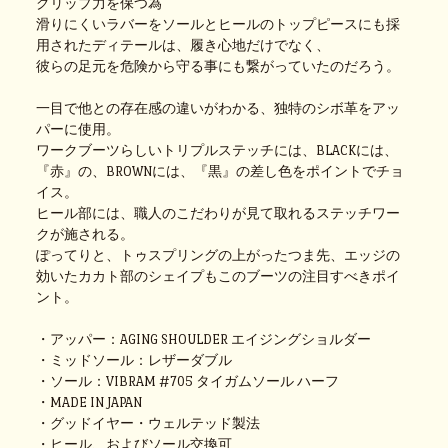
グリップ力を保つ為
滑りにくいラバーをソールとヒールのトップピースにも採
用されたディテールは、履き心地だけでなく、
彼らの足元を危険から守る事にも繋がっていたのだろう。
一目で他との存在感の違いがわかる、独特のシボ革をアッ
パーに使用。
ワークブーツらしいトリプルステッチには、BLACKには、
『赤』の、BROWNには、『黒』の差し色をポイントでチョ
イス。
ヒール部には、職人のこだわりが見て取れるステッチワー
クが施される。
ぽってりと、トゥスプリングの上がったつま先、エッジの
効いたカカト部のシェイプもこのブーツの注目すべきポイ
ント。
・アッパー：AGING SHOULDER エイジングショルダー
・ミッドソール：レザーダブル
・ソール：VIBRAM #705 タイガムソール ハーフ
・MADE IN JAPAN
・グッドイヤー・ウェルテッド製法
・ヒール、およびソール交換可