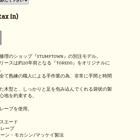
ax in)
修理のショップ『STUMPTOWN』の別注モデル。
リースは約20年前となる『TOREDO』をオリジナルに
。
全て熟練の職人による手作業の為、非常に手間と時間
た木型と、しっかりと足を包み込んでくれる袋状の製
心地を約束する。
レープを使用。
スエード
クレープ
ソーン・モカシン/マッケイ製法