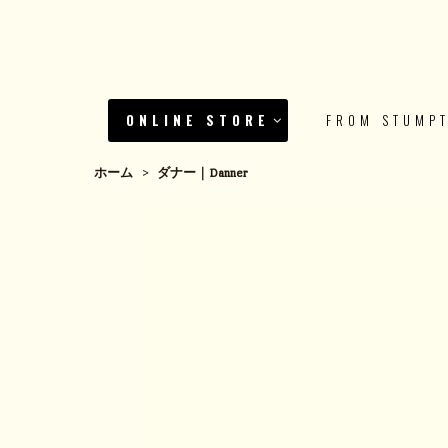
ONLINE STORE
FROM STUMP
ホーム
>
ダナー｜Danner