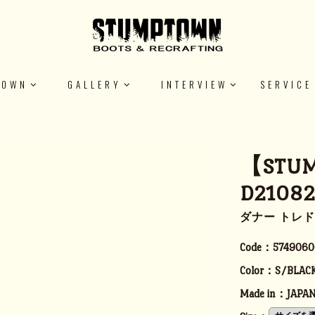
TOWN
GALLERY
INTERVIEW
SERVICE
【STUM
D21082
ダナー トレド
Code：
5749060
Color：
S/BLAC
Made in：
JAPA