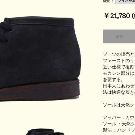
Size：
￥21,780 (t
ブーツの販売と
ファーストのリ
近い仕様で復刻
モカシン部分は
を要する。
日本人にあわせ
法は快適な履き
ソールは天然ク
アッパー：カウ
ソール ：天然
製法 ：ハンド