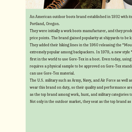
An American outdoor boots brand established in 1932 with its
Portland, Oregon.
They were initially a work boots manufacturer, and they prod
price points. The brand gained popularity at shipyards to be 
They added their hiking lines in the 1960 releasing the “Mount
extremely popular among backpackers. In 1979, a new style 
first in the world to use Gore-Tex in a boot. Even today, usin
requires a physical sample to be approved on Gore-Tex standa
can use Gore-Tex material.
The U.S. military such as Army, Navy, and Air Force as well 
wear this brand on duty, so their quality and performance ar
as the top brand among work, hunt, and military categories t
Not only in the outdoor market, they seat as the top brand as