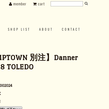
member
cart
SHOP LIST
ABOUT
CONTACT
PTOWN 別注】Danner
8 TOLEDO
002024
K
N