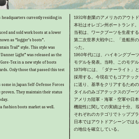
 headquarters currently residing in
1932年創業のアメリカのアウトド
本社はオレゴン州ポートランド。
uced and sold work boots at a lower
当初は、ワークブーツを生産する
known as “logger’s boots”.
第二次世界大戦中に、「造船所の
ain Trail” style. This style was
った。
“Danner Light” was released as the
1960年代には、ハイキングブ
g Gore-Tex in a new style of boots
モデルを発表。当時、このモデル
rds. Only those that passed this test
1979年には、「ダナーライト
採用する。今現在でもゴアテック
as some in Japan Self-Defense Forces
に送り、基準をクリアするための
e proven. They maintain their status
タイルのみゴアテックスのブーツ
oday.
アメリカ陸軍・海軍・空軍や日本
 a fashion boots market as well.
機能性に関しての実績は十分。 
それぞれのカテゴリでトップブラ
日本ではアウトドアシーンではも
の地位を確立している。